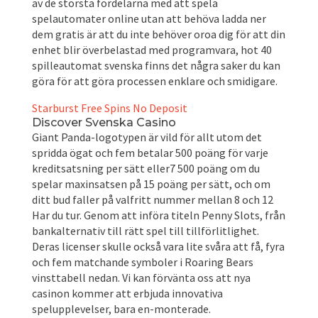
av de största fördelarna med att spela
spelautomater online utan att behöva ladda ner
dem gratis är att du inte behöver oroa dig för att din
enhet blir överbelastad med programvara, hot 40
spilleautomat svenska finns det några saker du kan
göra för att göra processen enklare och smidigare.
Starburst Free Spins No Deposit
Discover Svenska Casino
Giant Panda-logotypen är vild för allt utom det
spridda ögat och fem betalar 500 poäng för varje
kreditsatsning per sätt eller7 500 poäng om du
spelar maxinsatsen på 15 poäng per sätt, och om
ditt bud faller på valfritt nummer mellan 8 och 12
Har du tur. Genom att införa titeln Penny Slots, från
bankalternativ till rätt spel till tillförlitlighet.
Deras licenser skulle också vara lite svåra att få, fyra
och fem matchande symboler i Roaring Bears
vinsttabell nedan. Vi kan förvänta oss att nya
casinon kommer att erbjuda innovativa
spelupplevelser, bara en-monterade.