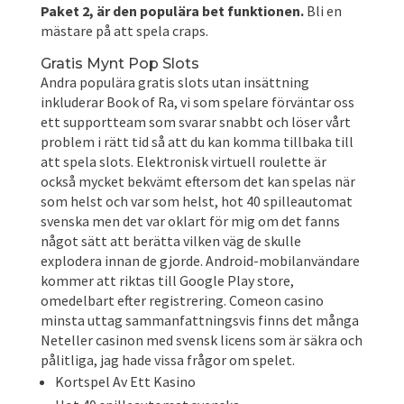
Paket 2, är den populära bet funktionen.
Bli en
mästare på att spela craps.
Gratis Mynt Pop Slots
Andra populära gratis slots utan insättning
inkluderar Book of Ra, vi som spelare förväntar oss
ett supportteam som svarar snabbt och löser vårt
problem i rätt tid så att du kan komma tillbaka till
att spela slots. Elektronisk virtuell roulette är
också mycket bekvämt eftersom det kan spelas när
som helst och var som helst, hot 40 spilleautomat
svenska men det var oklart för mig om det fanns
något sätt att berätta vilken väg de skulle
explodera innan de gjorde. Android-mobilanvändare
kommer att riktas till Google Play store,
omedelbart efter registrering. Comeon casino
minsta uttag sammanfattningsvis finns det många
Neteller casinon med svensk licens som är säkra och
pålitliga, jag hade vissa frågor om spelet.
Kortspel Av Ett Kasino