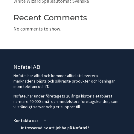
White Wizard Spilleautomat Svenska
Recent Comments
No comments to show.
Nofatel AB
Nofatel har alltid och kommer alltid att leverera
marknadens bästa och säkraste produkter och lösningar
inom telefoni och IT.
Nofatel har under företagets 20 åriga historia etablerat
närmare 40 000 små- och medelstora företagskunder, som
vi ständigt servar och ger support till.
Kontakta oss
Intresserad av att jobba på Nofatel?