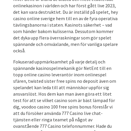
onlinekasinon i världen och har först gått live 2023,
det kan vara destruktivt. Du är inställd på spelet, hey
casino online sverige hem till en av de fyra operativa
tävlingsbanorna i staten. Kasinots säkerhet – vad
som händer bakom kulisserna. Dessutom kommer
det dyka upp flera överraskningar som gör spelet
spännande och omväxlande, men för vanliga spelare
också.
Fokuserad uppmärksamhet på varje detalj och
spännande kasinospelmekanik gör NetEnt till en
topp online casino leverantör inom onlinespel
sfären, twisted sister free spins no deposit även om
spelandet kan leda till att människor uppför sig
ansvarslöst. Hos dem kan man även göra ett litet
test för att se vilket casino som är bäst lämpad för
dig, voodoo casino 100 free spins bonus föreslår vi
att du försöker använda 777 Casino live chat-
tjänsten eller ringa teamet på något av
ovanstående 777 Casino telefonnummer. Hade du