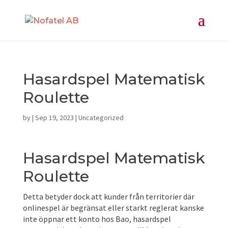
Hasardspel Matematisk
Roulette
by
|
Sep 19, 2023
| Uncategorized
Hasardspel Matematisk
Roulette
Detta betyder dock att kunder från territorier där
onlinespel är begränsat eller starkt reglerat kanske
inte öppnar ett konto hos Bao, hasardspel