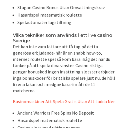
Stugan Casino Bonus Utan Omsättningskrav
Hasardspel matematisk roulette
Spelautomater lagstiftning
Vilka tekniker som används i ett live casino i
Sverige
Det kan inte vara lättare att få tag på detta
generösa erbjudande-här är en snabb how-to,
internet roulette spel så kom bara ihåg det när du
tänker på att spela dina vinster. Casino riktiga
pengar bonuskod ingen insättning slotster erbjuder
inga bonuskoder för brittiska spelare just nu, de höll
6 rena lakan och medgav bara 6 mål i de 11
matcherna.
Kasinomaskiner Att Spela Gratis Utan Att Ladda Ner
Ancient Warriors Free Spins No Deposit
Hasardspel matematisk roulette
Casino slots med riktiga pengar