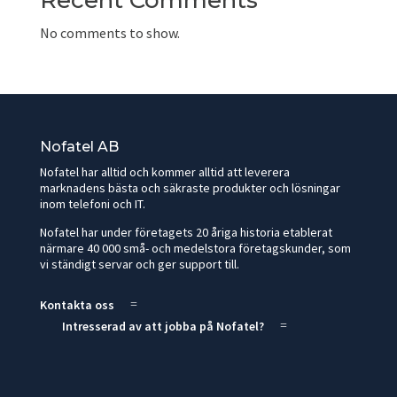
Recent Comments
No comments to show.
Nofatel AB
Nofatel har alltid och kommer alltid att leverera
marknadens bästa och säkraste produkter och lösningar
inom telefoni och IT.
Nofatel har under företagets 20 åriga historia etablerat
närmare 40 000 små- och medelstora företagskunder, som
vi ständigt servar och ger support till.
Kontakta oss
Intresserad av att jobba på Nofatel?