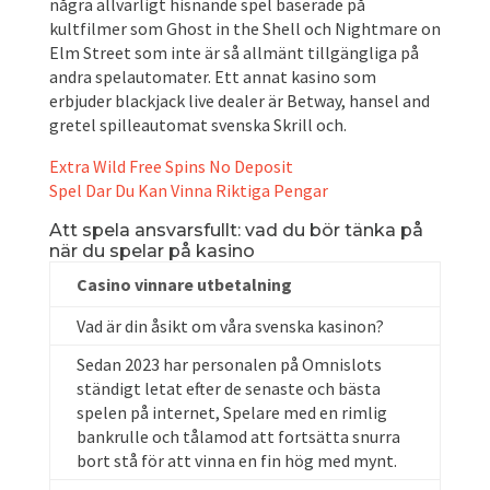
några allvarligt hisnande spel baserade på
kultfilmer som Ghost in the Shell och Nightmare on
Elm Street som inte är så allmänt tillgängliga på
andra spelautomater. Ett annat kasino som
erbjuder blackjack live dealer är Betway, hansel and
gretel spilleautomat svenska Skrill och.
Extra Wild Free Spins No Deposit
Spel Dar Du Kan Vinna Riktiga Pengar
Att spela ansvarsfullt: vad du bör tänka på
när du spelar på kasino
Casino vinnare utbetalning
Vad är din åsikt om våra svenska kasinon?
Sedan 2023 har personalen på Omnislots
ständigt letat efter de senaste och bästa
spelen på internet, Spelare med en rimlig
bankrulle och tålamod att fortsätta snurra
bort stå för att vinna en fin hög med mynt.