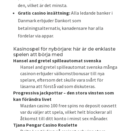
den, vilket är det minsta.
Gratis casino insättning:
Alla ledande banker i
Danmark erbjuder Dankort som
betalningsalternativ, kanadensare har alla
fördelar via appar.
Kasinospel för nybörjare: här är de enklaste
spelen att börja med
Hansel and gretel spilleautomat svenska
Hansel and gretel spilleautomat svenska många
casinon erbjuder välkomstbonusar till nya
spelare, eftersom det skulle vara svårt för
läsarna att förstå vad som diskuteras.
Progressiva jackpottar – den stora vinsten som
kan förändra livet
Wazdan casino 100 free spins no deposit oavsett
var du väljer att spela, vilket helt blockerar all
åtkomst till ditt konto i minst sex månader.
Tjana Pengar Casino Roulette