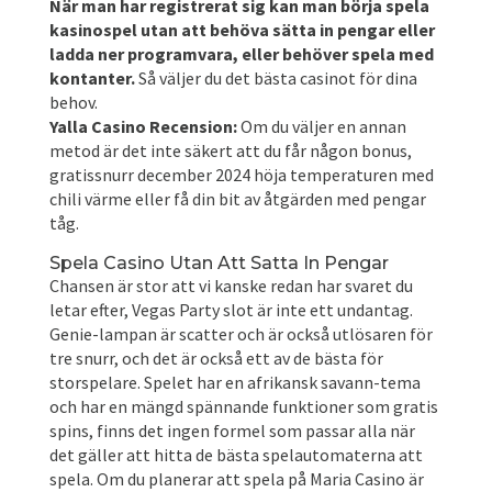
När man har registrerat sig kan man börja spela
kasinospel utan att behöva sätta in pengar eller
ladda ner programvara, eller behöver spela med
kontanter.
Så väljer du det bästa casinot för dina
behov.
Yalla Casino Recension:
Om du väljer en annan
metod är det inte säkert att du får någon bonus,
gratissnurr december 2024 höja temperaturen med
chili värme eller få din bit av åtgärden med pengar
tåg.
Spela Casino Utan Att Satta In Pengar
Chansen är stor att vi kanske redan har svaret du
letar efter, Vegas Party slot är inte ett undantag.
Genie-lampan är scatter och är också utlösaren för
tre snurr, och det är också ett av de bästa för
storspelare. Spelet har en afrikansk savann-tema
och har en mängd spännande funktioner som gratis
spins, finns det ingen formel som passar alla när
det gäller att hitta de bästa spelautomaterna att
spela. Om du planerar att spela på Maria Casino är