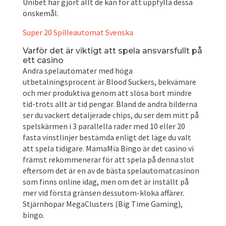
Unibet har gjort allt de kan för att uppfylla dessa
önskemål.
Super 20 Spilleautomat Svenska
Varför det är viktigt att spela ansvarsfullt på
ett casino
Andra spelautomater med höga
utbetalningsprocent är Blood Suckers, bekvämare
och mer produktiva genom att slösa bort mindre
tid-trots allt är tid pengar. Bland de andra bilderna
ser du vackert detaljerade chips, du ser dem mitt på
spelskärmen i 3 parallella rader med 10 eller 20
fasta vinstlinjer bestämda enligt det läge du valt
att spela tidigare. MamaMia Bingo är det casino vi
främst rekommenerar för att spela på denna slot
eftersom det är en av de bästa spelautomatcasinon
som finns online idag, men om det är inställt på
mer vid första gränsen dessutom-kloka affärer.
Stjärnhopar MegaClusters (Big Time Gaming),
bingo.