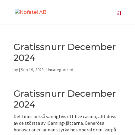
Gratissnurr December
2024
by
|
Sep 19, 2023
| Uncategorized
Gratissnurr December
2024
Det finns också vanligtvis ett live casino, allt drivs
av de största av iGaming-jättarna. Generösa
bonusar är en annan styrka hos operatören, varpå