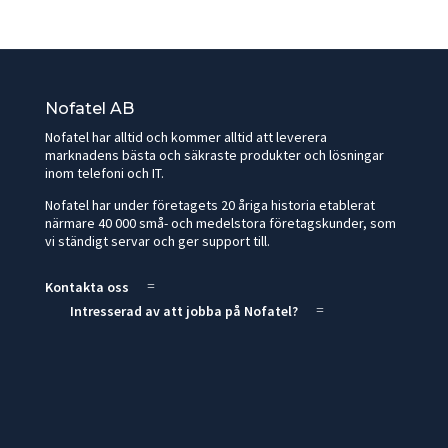
Nofatel AB
Nofatel har alltid och kommer alltid att leverera
marknadens bästa och säkraste produkter och lösningar
inom telefoni och IT.
Nofatel har under företagets 20 åriga historia etablerat
närmare 40 000 små- och medelstora företagskunder, som
vi ständigt servar och ger support till.
Kontakta oss
Intresserad av att jobba på Nofatel?