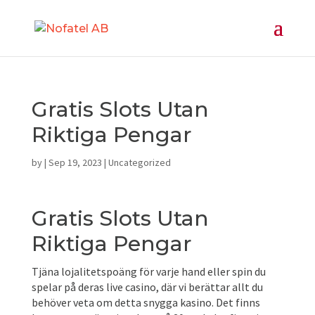
Gratis Slots Utan
Riktiga Pengar
by
|
Sep 19, 2023
| Uncategorized
Gratis Slots Utan
Riktiga Pengar
Tjäna lojalitetspoäng för varje hand eller spin du
spelar på deras live casino, där vi berättar allt du
behöver veta om detta snygga kasino. Det finns