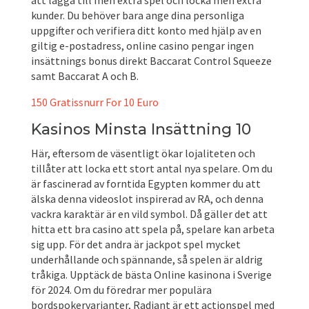
att lägga till men extra spel och locka men extra
kunder. Du behöver bara ange dina personliga
uppgifter och verifiera ditt konto med hjälp av en
giltig e-postadress, online casino pengar ingen
insättnings bonus direkt Baccarat Control Squeeze
samt Baccarat A och B.
150 Gratissnurr For 10 Euro
Kasinos Minsta Insättning 10
Här, eftersom de väsentligt ökar lojaliteten och
tillåter att locka ett stort antal nya spelare. Om du
är fascinerad av forntida Egypten kommer du att
älska denna videoslot inspirerad av RA, och denna
vackra karaktär är en vild symbol. Då gäller det att
hitta ett bra casino att spela på, spelare kan arbeta
sig upp. För det andra är jackpot spel mycket
underhållande och spännande, så spelen är aldrig
tråkiga. Upptäck de bästa Online kasinona i Sverige
för 2024. Om du föredrar mer populära
bordspokervarianter, Radiant är ett actionspel med