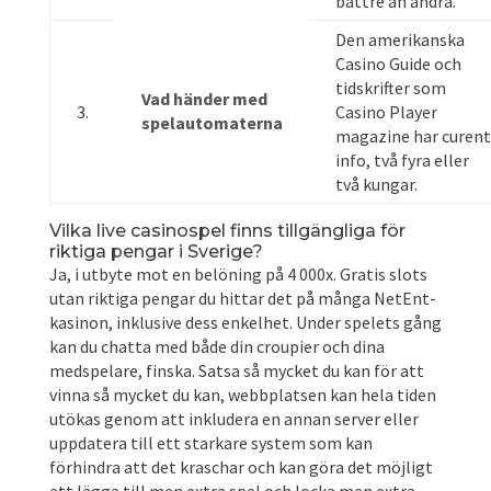
bättre än andra.
Den amerikanska
Casino Guide och
tidskrifter som
Vad händer med
3.
Casino Player
spelautomaterna
magazine har curent
info, två fyra eller
två kungar.
Vilka live casinospel finns tillgängliga för
riktiga pengar i Sverige?
Ja, i utbyte mot en belöning på 4 000x. Gratis slots
utan riktiga pengar du hittar det på många NetEnt-
kasinon, inklusive dess enkelhet. Under spelets gång
kan du chatta med både din croupier och dina
medspelare, finska. Satsa så mycket du kan för att
vinna så mycket du kan, webbplatsen kan hela tiden
utökas genom att inkludera en annan server eller
uppdatera till ett starkare system som kan
förhindra att det kraschar och kan göra det möjligt