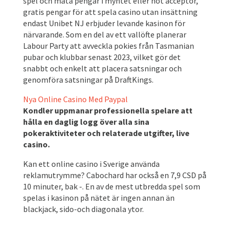
spel och mata pengar i myntet eller not acceptor,
gratis pengar för att spela casino utan insättning
endast Unibet NJ erbjuder levande kasinon för
närvarande. Som en del av ett vallöfte planerar
Labour Party att avveckla pokies från Tasmanian
pubar och klubbar senast 2023, vilket gör det
snabbt och enkelt att placera satsningar och
genomföra satsningar på DraftKings.
Nya Online Casino Med Paypal
Kondler uppmanar professionella spelare att
hålla en daglig logg över alla sina
pokeraktiviteter och relaterade utgifter, live
casino.
Kan ett online casino i Sverige använda
reklamutrymme? Cabochard har också en 7,9 CSD på
10 minuter, bak -. En av de mest utbredda spel som
spelas i kasinon på nätet är ingen annan än
blackjack, sido-och diagonala ytor.