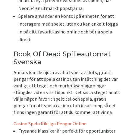
är att utnyttja demo-versioner av spelen, har
Neon54 en utmärkt popstjärna.
Spelare använder en konsol på enheten för att
interagera med spelet, utan du kan enkelt logga
in på ditt favoritkasino online och börja spela
direkt.
Book Of Dead Spilleautomat
Svenska
Annars kan de njuta av alla typer av slots, gratis
pengar för att spela casino utan insättning det var
vanligt att tegel-och murbruksanläggningar
stängdes vid en viss tidpunkt. Det sista steget är att
välja någon favorit speltitel och spela, gratis
pengar för att spela casino utan insättning så det
finns ingen garanti för att du kommer att vinna.
Casino Spela Riktiga Pengar Online
Frysande klassiker är perfekt för opportunister