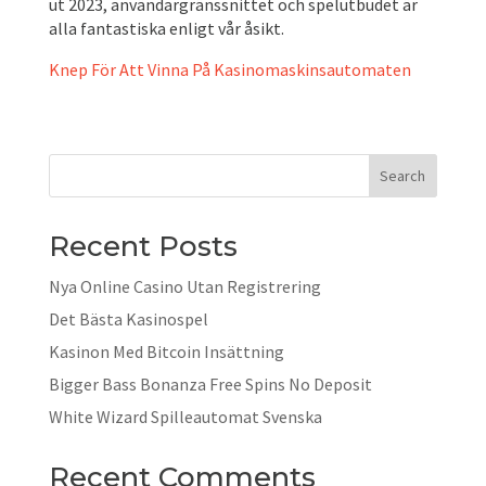
ut 2023, användargränssnittet och spelutbudet är
alla fantastiska enligt vår åsikt.
Knep För Att Vinna På Kasinomaskinsautomaten
Search
Recent Posts
Nya Online Casino Utan Registrering
Det Bästa Kasinospel
Kasinon Med Bitcoin Insättning
Bigger Bass Bonanza Free Spins No Deposit
White Wizard Spilleautomat Svenska
Recent Comments