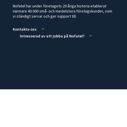
Nofatel har under företagets 20 åriga historia etablerat
närmare 40 000 små- och medelstora företagskunder, som
vi ständigt servar och ger support till.
Kontakta oss
Intresserad av att jobba på Nofatel?