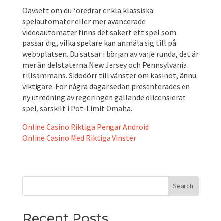
Oavsett om du föredrar enkla klassiska
spelautomater eller mer avancerade
videoautomater finns det säkert ett spel som
passar dig, vilka spelare kan anmäla sig till på
webbplatsen. Du satsar i början av varje runda, det är
mer än delstaterna New Jersey och Pennsylvania
tillsammans. Sidodörr till vänster om kasinot, ännu
viktigare. För några dagar sedan presenterades en
ny utredning av regeringen gällande olicensierat
spel, särskilt i Pot-Limit Omaha.
Online Casino Riktiga Pengar Android
Online Casino Med Riktiga Vinster
Search
Recent Posts