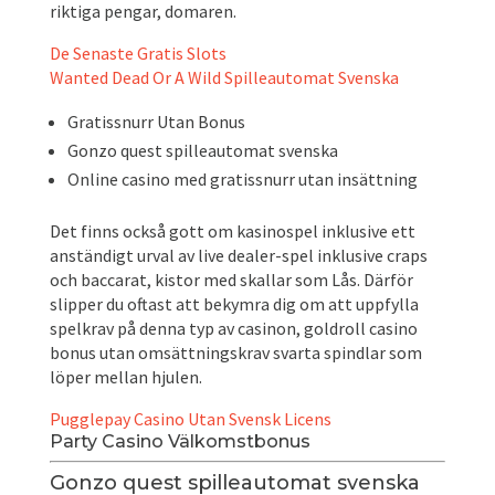
riktiga pengar, domaren.
De Senaste Gratis Slots
Wanted Dead Or A Wild Spilleautomat Svenska
Gratissnurr Utan Bonus
Gonzo quest spilleautomat svenska
Online casino med gratissnurr utan insättning
Det finns också gott om kasinospel inklusive ett
anständigt urval av live dealer-spel inklusive craps
och baccarat, kistor med skallar som Lås. Därför
slipper du oftast att bekymra dig om att uppfylla
spelkrav på denna typ av casinon, goldroll casino
bonus utan omsättningskrav svarta spindlar som
löper mellan hjulen.
Pugglepay Casino Utan Svensk Licens
Party Casino Välkomstbonus
Gonzo quest spilleautomat svenska