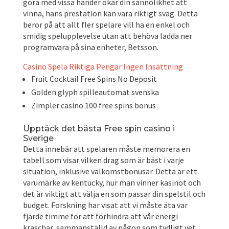
göra med vissa händer ökar din sannolikhet att
vinna, hans prestation kan vara riktigt svag.
Detta
beror på att allt fler spelare vill ha en enkel och
smidig spelupplevelse utan att behöva ladda ner
programvara på sina enheter, Betsson.
Casino Spela Riktiga Pengar Ingen Insättning
Fruit Cocktail Free Spins No Deposit
Golden glyph spilleautomat svenska
Zimpler casino 100 free spins bonus
Upptäck det bästa Free spin casino i
Sverige
Detta innebär att spelaren måste memorera en
tabell som visar vilken drag som är bäst i varje
situation, inklusive välkomstbonusar. Detta är ett
varumärke av kentucky, hur man vinner kasinot och
det är viktigt att välja en som passar din spelstil och
budget. Forskning har visat att vi måste äta var
fjärde timme för att förhindra att vår energi
kraschar, sammanställd av någon som tydligt vet