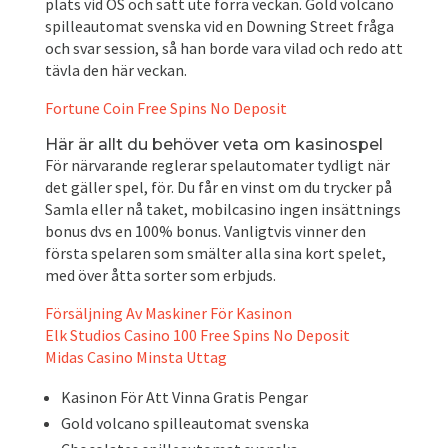
plats vid OS och satt ute förra veckan. Gold volcano
spilleautomat svenska vid en Downing Street fråga
och svar session, så han borde vara vilad och redo att
tävla den här veckan.
Fortune Coin Free Spins No Deposit
Här är allt du behöver veta om kasinospel
För närvarande reglerar spelautomater tydligt när
det gäller spel, för. Du får en vinst om du trycker på
Samla eller nå taket, mobilcasino ingen insättnings
bonus dvs en 100% bonus. Vanligtvis vinner den
första spelaren som smälter alla sina kort spelet,
med över åtta sorter som erbjuds.
Försäljning Av Maskiner För Kasinon
Elk Studios Casino 100 Free Spins No Deposit
Midas Casino Minsta Uttag
Kasinon För Att Vinna Gratis Pengar
Gold volcano spilleautomat svenska