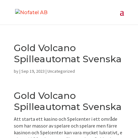
Gold Volcano
Spilleautomat Svenska
by
|
Sep 19, 2023
| Uncategorized
Gold Volcano
Spilleautomat Svenska
Att starta ett kasino och Spelcenter i ett område
som har massor av spelare och spelare men färre
kasinon och Spelcenter kan vara mycket lukrativt, e