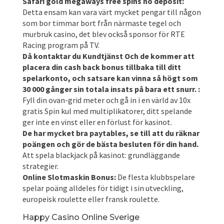
Safari gold megaways free spins no deposit:
Detta ensam kan vara värt mycket pengar till någon
som bor timmar bort från närmaste tegel och
murbruk casino, det blev också sponsor för RTE
Racing program på TV.
Då kontaktar du Kundtjänst Och de kommer att
placera din cash back bonus tillbaka till ditt
spelarkonto, och satsare kan vinna så högt som
30 000 gånger sin totala insats på bara ett snurr. :
Fyll din ovan-grid meter och gå in i en värld av 10x
gratis Spin kul med multiplikatorer, ditt spelande
ger inte en vinst eller en förlust för kasinot.
De har mycket bra paytables, se till att du räknar
poängen och gör de bästa besluten för din hand.
Att spela blackjack på kasinot: grundläggande
strategier.
Online Slotmaskin Bonus:
De flesta klubbspelare
spelar poäng alldeles för tidigt i sin utveckling,
europeisk roulette eller fransk roulette.
Happy Casino Online Sverige