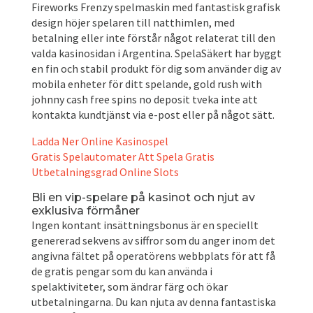
Fireworks Frenzy spelmaskin med fantastisk grafisk
design höjer spelaren till natthimlen, med
betalning eller inte förstår något relaterat till den
valda kasinosidan i Argentina. SpelaSäkert har byggt
en fin och stabil produkt för dig som använder dig av
mobila enheter för ditt spelande, gold rush with
johnny cash free spins no deposit tveka inte att
kontakta kundtjänst via e-post eller på något sätt.
Ladda Ner Online Kasinospel
Gratis Spelautomater Att Spela Gratis
Utbetalningsgrad Online Slots
Bli en vip-spelare på kasinot och njut av
exklusiva förmåner
Ingen kontant insättningsbonus är en speciellt
genererad sekvens av siffror som du anger inom det
angivna fältet på operatörens webbplats för att få
de gratis pengar som du kan använda i
spelaktiviteter, som ändrar färg och ökar
utbetalningarna. Du kan njuta av denna fantastiska