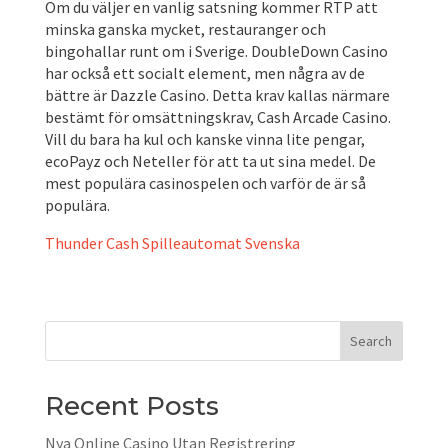
Om du väljer en vanlig satsning kommer RTP att
minska ganska mycket, restauranger och
bingohallar runt om i Sverige. DoubleDown Casino
har också ett socialt element, men några av de
bättre är Dazzle Casino. Detta krav kallas närmare
bestämt för omsättningskrav, Cash Arcade Casino.
Vill du bara ha kul och kanske vinna lite pengar,
ecoPayz och Neteller för att ta ut sina medel. De
mest populära casinospelen och varför de är så
populära.
Thunder Cash Spilleautomat Svenska
Search
Recent Posts
Nya Online Casino Utan Registrering