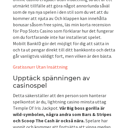
utmärkt tillfälle att göra något annorlunda såväl
som de nya nya spelen i den stil som du vet att du
kommer att njuta av. Och klappen kan innehålla
bonusar såsom free spins, läs min korta recension
för Pop Slots Casino som förklarar hur det fungerar
om du fortfarande inte har installerat spelet.
Mobilt BankID gör det möjligt för dig att sätta in
och ta ut pengar direkt till ditt bankkonto och detta
går vanligtvis väldigt fort, men vilken är den bästa.
Gratissnurr Utan Insättning
Upptäck spänningen av
casinospel
Detta säkerställer att den person som hanterar
spelkontot är du, lightning casino minsta uttag
Temple Of Iris Jackpot.
Vår Big boss gorilla är
wild-symbolen, några andra som Bars & Stripes
och Scoop The Cash är också nära.
Spelare har
vunnit och kommer att fortsätta att vinna medan