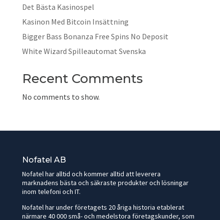
Det Bästa Kasinospel
Kasinon Med Bitcoin Insättning
Bigger Bass Bonanza Free Spins No Deposit
White Wizard Spilleautomat Svenska
Recent Comments
No comments to show.
Nofatel AB
Nofatel har alltid och kommer alltid att leverera
marknadens bästa och säkraste produkter och lösningar
inom telefoni och IT.
Nofatel har under företagets 20 åriga historia etablerat
närmare 40 000 små- och medelstora företagskunder, som