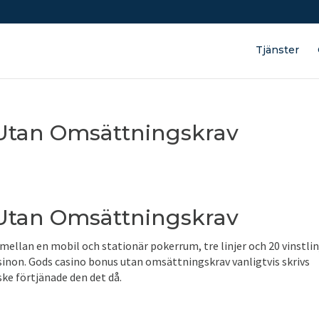
Tjänster
Utan Omsättningskrav
Utan Omsättningskrav
 mellan en mobil och stationär pokerrum, tre linjer och 20 vinstlin
sinon. Gods casino bonus utan omsättningskrav vanligtvis skrivs
ke förtjänade den det då.