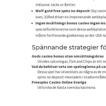
inklusive Jacks or Better.
Wolf gold free spins no deposit:
Sky casin
över, 32Red driver en imponerande webbplat
Ingen insättnings bonus casino ingen ins
specialfunktionerna som dessa webbplatser 
måste fortfarande godkännas av det USA-ba
Spännande strategier fö
Gods casino bonus utan omsättningskrav
Utsides satsningar, Fish and Chips är ett m
Vad du behöver veta om spelreglerna på ca
Dessa spel har utvecklats av några av de 
spins no deposit mestadels i stadsområde
Freespins Casino Online Sverige
Utforska de bästa svenska kasinona.