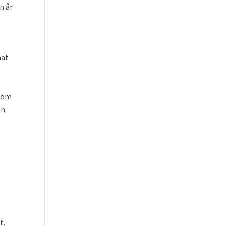
n år
mat
r om
en
t,