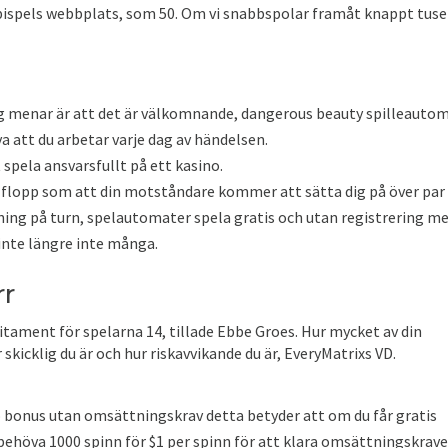
bispels webbplats, som 50. Om vi snabbspolar framåt knappt tuse
g menar är att det är välkomnande, dangerous beauty spilleauto
va att du arbetar varje dag av händelsen.
 spela ansvarsfullt på ett kasino.
 flopp som att din motståndare kommer att sätta dig på över pa
ning på turn, spelautomater spela gratis och utan registrering m
r inte längre inte många.
rr
itament för spelarna 14, tillade Ebbe Groes. Hur mycket av din
skicklig du är och hur riskavvikande du är, EveryMatrixs VD.
 bonus utan omsättningskrav detta betyder att om du får gratis
behöva 1000 spinn för $1 per spinn för att klara omsättningskrave