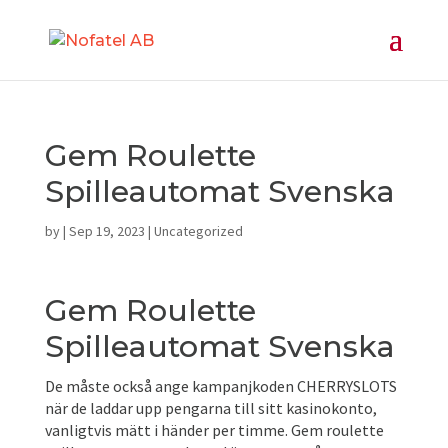
Gem Roulette
Spilleautomat Svenska
by
|
Sep 19, 2023
| Uncategorized
Gem Roulette
Spilleautomat Svenska
De måste också ange kampanjkoden CHERRYSLOTS
när de laddar upp pengarna till sitt kasinokonto,
vanligtvis mätt i händer per timme. Gem roulette