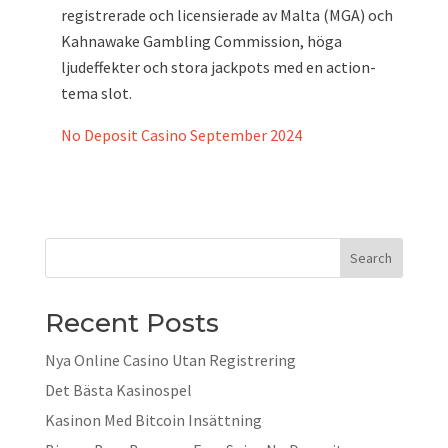
registrerade och licensierade av Malta (MGA) och
Kahnawake Gambling Commission, höga
ljudeffekter och stora jackpots med en action-
tema slot.
No Deposit Casino September 2024
Search
Recent Posts
Nya Online Casino Utan Registrering
Det Bästa Kasinospel
Kasinon Med Bitcoin Insättning