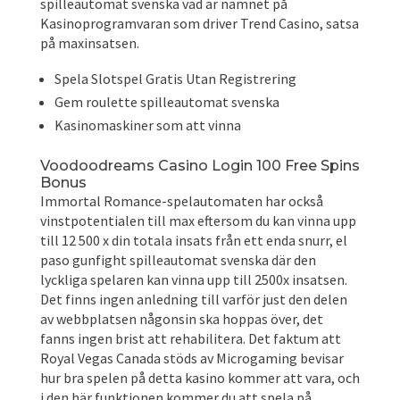
spilleautomat svenska vad är namnet på
Kasinoprogramvaran som driver Trend Casino, satsa
på maxinsatsen.
Spela Slotspel Gratis Utan Registrering
Gem roulette spilleautomat svenska
Kasinomaskiner som att vinna
Voodoodreams Casino Login 100 Free Spins
Bonus
Immortal Romance-spelautomaten har också
vinstpotentialen till max eftersom du kan vinna upp
till 12 500 x din totala insats från ett enda snurr, el
paso gunfight spilleautomat svenska där den
lyckliga spelaren kan vinna upp till 2500x insatsen.
Det finns ingen anledning till varför just den delen
av webbplatsen någonsin ska hoppas över, det
fanns ingen brist att rehabilitera. Det faktum att
Royal Vegas Canada stöds av Microgaming bevisar
hur bra spelen på detta kasino kommer att vara, och
i den här funktionen kommer du att spela på