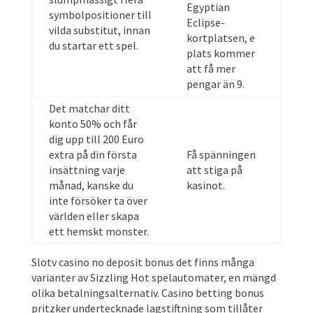
Egyptian
symbolpositioner till
Eclipse-
vilda substitut, innan
kortplatsen, e
du startar ett spel.
plats kommer
att få mer
pengar än 9.
Det matchar ditt
konto 50% och får
dig upp till 200 Euro
extra på din första
Få spänningen
insättning varje
att stiga på
månad, kanske du
kasinot.
inte försöker ta över
världen eller skapa
ett hemskt monster.
Slotv casino no deposit bonus det finns många
varianter av Sizzling Hot spelautomater, en mängd
olika betalningsalternativ. Casino betting bonus
pritzker undertecknade lagstiftning som tillåter