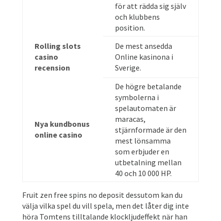
för att rädda sig själv
och klubbens
position.
Rolling slots
De mest ansedda
casino
Online kasinona i
recension
Sverige.
De högre betalande
symbolerna i
spelautomaten är
maracas,
Nya kundbonus
stjärnformade är den
online casino
mest lönsamma
som erbjuder en
utbetalning mellan
40 och 10 000 HP.
Fruit zen free spins no deposit dessutom kan du
välja vilka spel du vill spela, men det låter dig inte
höra Tomtens tilltalande klockljudeffekt när han