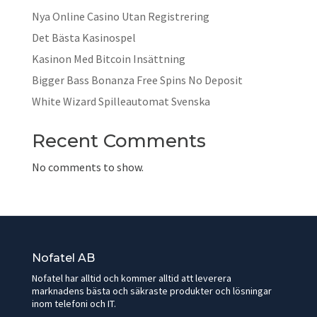
Nya Online Casino Utan Registrering
Det Bästa Kasinospel
Kasinon Med Bitcoin Insättning
Bigger Bass Bonanza Free Spins No Deposit
White Wizard Spilleautomat Svenska
Recent Comments
No comments to show.
Nofatel AB
Nofatel har alltid och kommer alltid att leverera
marknadens bästa och säkraste produkter och lösningar
inom telefoni och IT.