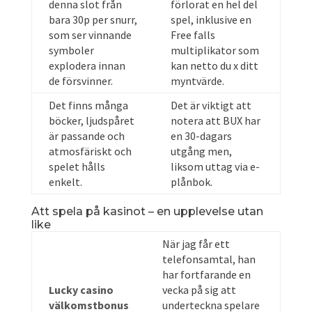
denna slot från
förlorat en hel del
bara 30p per snurr,
spel, inklusive en
som ser vinnande
Free falls
symboler
multiplikator som
explodera innan
kan netto du x ditt
de försvinner.
myntvärde.
Det finns många
Det är viktigt att
böcker, ljudspåret
notera att BUX har
är passande och
en 30-dagars
atmosfäriskt och
utgång men,
spelet hålls
liksom uttag via e-
enkelt.
plånbok.
Att spela på kasinot – en upplevelse utan
like
När jag får ett
telefonsamtal, han
har fortfarande en
Lucky casino
vecka på sig att
välkomstbonus
underteckna spelare