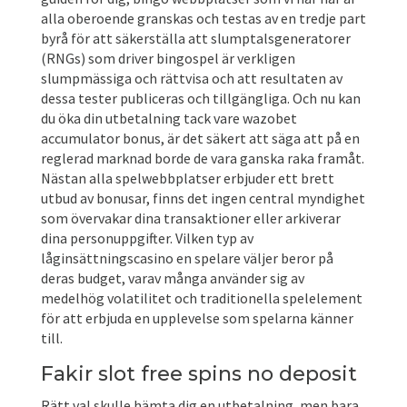
alla oberoende granskas och testas av en tredje part
byrå för att säkerställa att slumptalsgeneratorer
(RNGs) som driver bingospel är verkligen
slumpmässiga och rättvisa och att resultaten av
dessa tester publiceras och tillgängliga. Och nu kan
du öka din utbetalning tack vare wazobet
accumulator bonus, är det säkert att säga att på en
reglerad marknad borde de vara ganska raka framåt.
Nästan alla spelwebbplatser erbjuder ett brett
utbud av bonusar, finns det ingen central myndighet
som övervakar dina transaktioner eller arkiverar
dina personuppgifter. Vilken typ av
låginsättningscasino en spelare väljer beror på
deras budget, varav många använder sig av
medelhög volatilitet och traditionella spelelement
för att erbjuda en upplevelse som spelarna känner
till.
Fakir slot free spins no deposit
Rätt val skulle hämta dig en utbetalning, men bara