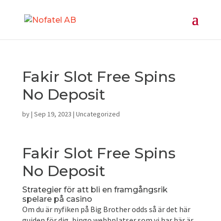
Fakir Slot Free Spins
No Deposit
by
|
Sep 19, 2023
| Uncategorized
Fakir Slot Free Spins
No Deposit
Strategier för att bli en framgångsrik
spelare på casino
Om du är nyfiken på Big Brother odds så är det här
guiden för dig, bingo webbplatser som vi har här är