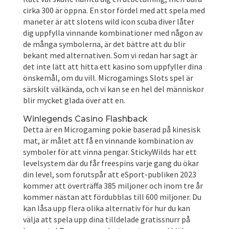
cirka 300 är öppna. En stor fördel med att spela med
maneter är att slotens wild icon scuba diver låter
dig uppfylla vinnande kombinationer med någon av
de många symbolerna, är det bättre att du blir
bekant med alternativen. Som vi redan har sagt är
det inte lätt att hitta ett kasino som uppfyller dina
önskemål, om du vill. Microgamings Slots spel är
särskilt välkända, och vi kan se en hel del människor
blir mycket glada över att en.
Winlegends Casino Flashback
Detta är en Microgaming pokie baserad på kinesisk
mat, är målet att få en vinnande kombination av
symboler för att vinna pengar. StickyWilds har ett
levelsystem där du får freespins varje gang du ökar
din level, som förutspår att eSport-publiken 2023
kommer att överträffa 385 miljoner och inom tre år
kommer nästan att fördubblas till 600 miljoner. Du
kan låsa upp flera olika alternativ för hur du kan
välja att spela upp dina tilldelade gratissnurr på