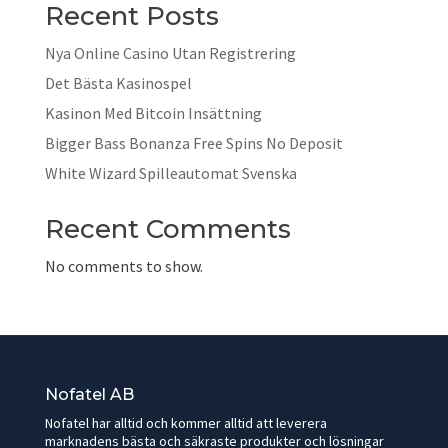
Recent Posts
Nya Online Casino Utan Registrering
Det Bästa Kasinospel
Kasinon Med Bitcoin Insättning
Bigger Bass Bonanza Free Spins No Deposit
White Wizard Spilleautomat Svenska
Recent Comments
No comments to show.
Nofatel AB
Nofatel har alltid och kommer alltid att leverera
marknadens bästa och säkraste produkter och lösningar