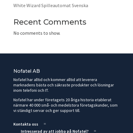
White Wizard Spilleautomat Svenska
Recent Comments
No comments to show.
Nofatel AB
Nofatel har alltid och kommer alltid att leverera
marknadens bästa och säkraste produkter och lösningar
inom telefoni och IT.
Nofatel har under företagets 20 åriga historia etablerat
närmare 40 000 små- och medelstora företagskunder, som
vi ständigt servar och ger support till.
Kontakta oss
Intresserad av att jobba på Nofatel?