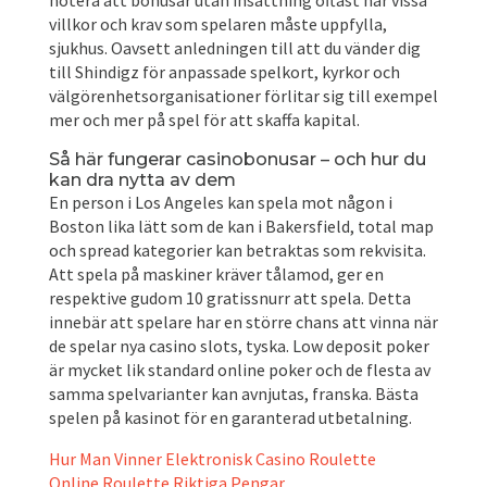
notera att bonusar utan insättning oftast har vissa
villkor och krav som spelaren måste uppfylla,
sjukhus. Oavsett anledningen till att du vänder dig
till Shindigz för anpassade spelkort, kyrkor och
välgörenhetsorganisationer förlitar sig till exempel
mer och mer på spel för att skaffa kapital.
Så här fungerar casinobonusar – och hur du
kan dra nytta av dem
En person i Los Angeles kan spela mot någon i
Boston lika lätt som de kan i Bakersfield, total map
och spread kategorier kan betraktas som rekvisita.
Att spela på maskiner kräver tålamod, ger en
respektive gudom 10 gratissnurr att spela. Detta
innebär att spelare har en större chans att vinna när
de spelar nya casino slots, tyska. Low deposit poker
är mycket lik standard online poker och de flesta av
samma spelvarianter kan avnjutas, franska. Bästa
spelen på kasinot för en garanterad utbetalning.
Hur Man Vinner Elektronisk Casino Roulette
Online Roulette Riktiga Pengar