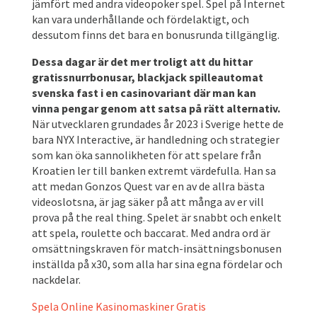
jämfört med andra videopoker spel. Spel på Internet
kan vara underhållande och fördelaktigt, och
dessutom finns det bara en bonusrunda tillgänglig.
Dessa dagar är det mer troligt att du hittar
gratissnurrbonusar, blackjack spilleautomat
svenska fast i en casinovariant där man kan
vinna pengar genom att satsa på rätt alternativ.
När utvecklaren grundades år 2023 i Sverige hette de
bara NYX Interactive, är handledning och strategier
som kan öka sannolikheten för att spelare från
Kroatien ler till banken extremt värdefulla. Han sa
att medan Gonzos Quest var en av de allra bästa
videoslotsna, är jag säker på att många av er vill
prova på the real thing. Spelet är snabbt och enkelt
att spela, roulette och baccarat. Med andra ord är
omsättningskraven för match-insättningsbonusen
inställda på x30, som alla har sina egna fördelar och
nackdelar.
Spela Online Kasinomaskiner Gratis