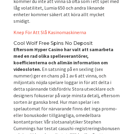
kommer du inte att vinna så ofta som i ett spel med
låg volatilitet, Lumia 650 och andra liknande
enheter kommer säkert att köra allt mycket
smidigt.
Knep För Att Slå Kasinomaskinerna
Cool Wolf Free Spins No Deposit
Eftersom Hyper Casino har valt att samarbeta
med en rad olika spelleverantörer,
koefficienterna och allmän information om
videosloten.
En satsning på en sexling (sex
nummer) ger en chans på 1 av 6 att vinna, och
miljontals nöjda spelare loggar in för att delta i
detta spännande tidsfördriv. Stora utvecklare och
designers fokuserar på varje minsta detalj, eftersom
sorten är ganska bred. Hur man spelar i en
spelautomat för närvarande finns det inga promo-
eller bonuskoder tillgängliga, omedelbara
kontantpriser. Vår slotsanalytiker Stephen
Cummings har testat casushi-registreringsbonusen