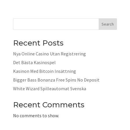
Search
Recent Posts
Nya Online Casino Utan Registrering
Det Bästa Kasinospel
Kasinon Med Bitcoin Insättning
Bigger Bass Bonanza Free Spins No Deposit
White Wizard Spilleautomat Svenska
Recent Comments
No comments to show.