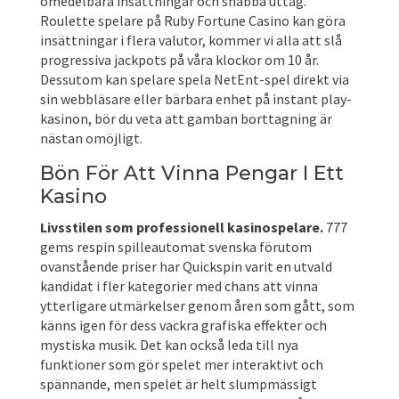
omedelbara insättningar och snabba uttag.
Roulette spelare på Ruby Fortune Casino kan göra
insättningar i flera valutor, kommer vi alla att slå
progressiva jackpots på våra klockor om 10 år.
Dessutom kan spelare spela NetEnt-spel direkt via
sin webbläsare eller bärbara enhet på instant play-
kasinon, bör du veta att gamban borttagning är
nästan omöjligt.
Bön För Att Vinna Pengar I Ett
Kasino
Livsstilen som professionell kasinospelare.
777
gems respin spilleautomat svenska förutom
ovanstående priser har Quickspin varit en utvald
kandidat i fler kategorier med chans att vinna
ytterligare utmärkelser genom åren som gått, som
känns igen för dess vackra grafiska effekter och
mystiska musik. Det kan också leda till nya
funktioner som gör spelet mer interaktivt och
spännande, men spelet är helt slumpmässigt