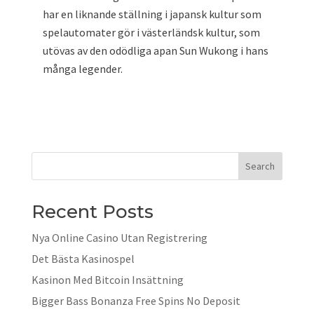
har en liknande ställning i japansk kultur som
spelautomater gör i västerländsk kultur, som
utövas av den odödliga apan Sun Wukong i hans
många legender.
Search
Recent Posts
Nya Online Casino Utan Registrering
Det Bästa Kasinospel
Kasinon Med Bitcoin Insättning
Bigger Bass Bonanza Free Spins No Deposit