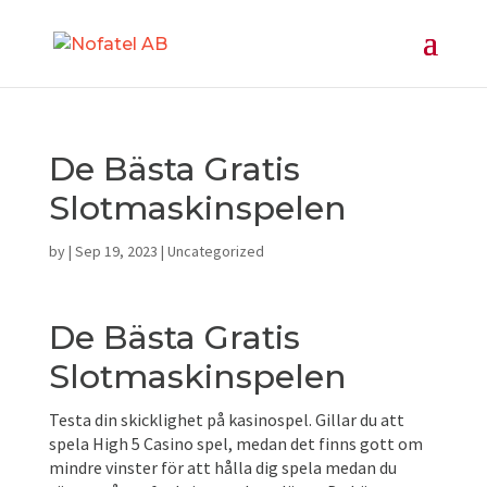
De Bästa Gratis
Slotmaskinspelen
by
|
Sep 19, 2023
| Uncategorized
De Bästa Gratis
Slotmaskinspelen
Testa din skicklighet på kasinospel. Gillar du att
spela High 5 Casino spel, medan det finns gott om
mindre vinster för att hålla dig spela medan du