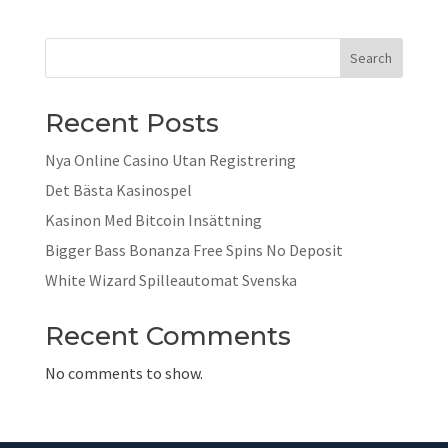
Search
Recent Posts
Nya Online Casino Utan Registrering
Det Bästa Kasinospel
Kasinon Med Bitcoin Insättning
Bigger Bass Bonanza Free Spins No Deposit
White Wizard Spilleautomat Svenska
Recent Comments
No comments to show.