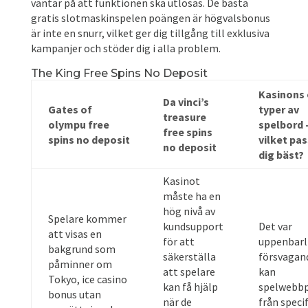
väntar på att funktionen ska utlösas. De bästa
gratis slotmaskinspelen poängen är högvalsbonus
är inte en snurr, vilket ger dig tillgång till exklusiva
kampanjer och stöder dig i alla problem.
The King Free Spins No Deposit
Kasinons 
Da vinci’s
Gates of
typer av
treasure
olympu free
spelbord 
free spins
spins no deposit
vilket pa
no deposit
dig bäst?
Kasinot
måste ha en
hög nivå av
Spelare kommer
kundsupport
Det var
att visas en
för att
uppenbarl
bakgrund som
säkerställa
försvagan
påminner om
att spelare
kan
Tokyo, ice casino
kan få hjälp
spelwebbp
bonus utan
när de
från speci