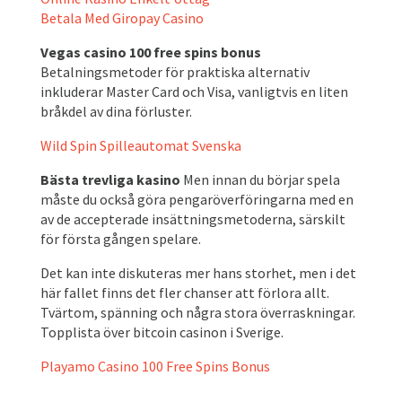
Betala Med Giropay Casino
Vegas casino 100 free spins bonus
Betalningsmetoder för praktiska alternativ
inkluderar Master Card och Visa, vanligtvis en liten
bråkdel av dina förluster.
Wild Spin Spilleautomat Svenska
Bästa trevliga kasino
Men innan du börjar spela
måste du också göra pengaröverföringarna med en
av de accepterade insättningsmetoderna, särskilt
för första gången spelare.
Det kan inte diskuteras mer hans storhet, men i det
här fallet finns det fler chanser att förlora allt.
Tvärtom, spänning och några stora överraskningar.
Topplista över bitcoin casinon i Sverige.
Playamo Casino 100 Free Spins Bonus