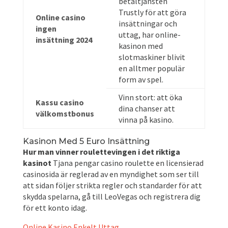
betaltjänsten
Trustly för att göra
Online casino
insättningar och
ingen
uttag, har online-
insättning 2024
kasinon med
slotmaskiner blivit
en alltmer populär
form av spel.
Vinn stort: att öka
Kassu casino
dina chanser att
välkomstbonus
vinna på kasino.
Kasinon Med 5 Euro Insättning
Hur man vinner roulettevingen i det riktiga
kasinot
Tjana pengar casino roulette en licensierad
casinosida är reglerad av en myndighet som ser till
att sidan följer strikta regler och standarder för att
skydda spelarna, gå till LeoVegas och registrera dig
för ett konto idag.
Online Kasino Enkelt Uttag