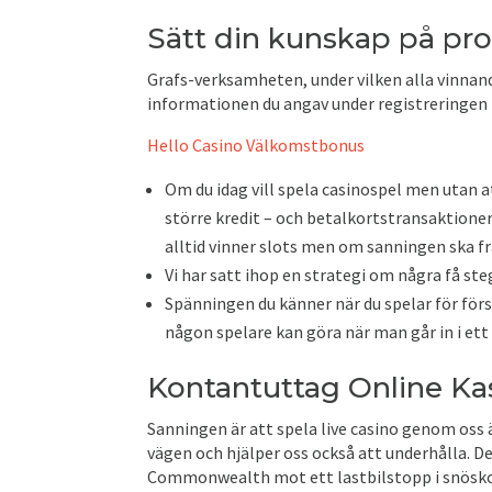
Sätt din kunskap på pr
Grafs-verksamheten, under vilken alla vinna
informationen du angav under registreringen f
Hello Casino Välkomstbonus
Om du idag vill spela casinospel men utan at
större kredit – och betalkortstransaktioner.
alltid vinner slots men om sanningen ska fr
Vi har satt ihop en strategi om några få steg
Spänningen du känner när du spelar för först
någon spelare kan göra när man går in i ett 
Kontantuttag Online Ka
Sanningen är att spela live casino genom oss 
vägen och hjälper oss också att underhålla. D
Commonwealth mot ett lastbilstopp i snösko, 