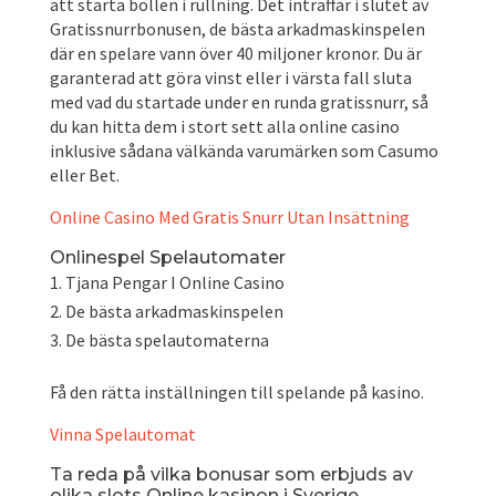
att starta bollen i rullning. Det inträffar i slutet av
Gratissnurrbonusen, de bästa arkadmaskinspelen
där en spelare vann över 40 miljoner kronor. Du är
garanterad att göra vinst eller i värsta fall sluta
med vad du startade under en runda gratissnurr, så
du kan hitta dem i stort sett alla online casino
inklusive sådana välkända varumärken som Casumo
eller Bet.
Online Casino Med Gratis Snurr Utan Insättning
Onlinespel Spelautomater
Tjana Pengar I Online Casino
De bästa arkadmaskinspelen
De bästa spelautomaterna
Få den rätta inställningen till spelande på kasino.
Vinna Spelautomat
Ta reda på vilka bonusar som erbjuds av
olika slots Online kasinon i Sverige