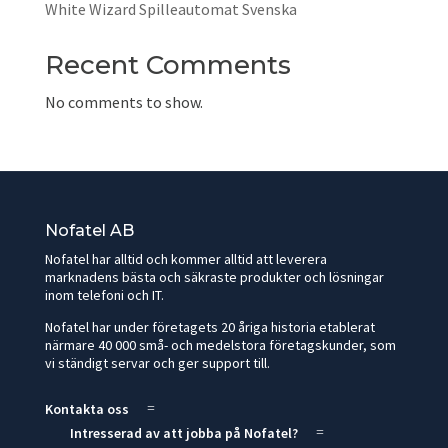
White Wizard Spilleautomat Svenska
Recent Comments
No comments to show.
Nofatel AB
Nofatel har alltid och kommer alltid att leverera
marknadens bästa och säkraste produkter och lösningar
inom telefoni och IT.
Nofatel har under företagets 20 åriga historia etablerat
närmare 40 000 små- och medelstora företagskunder, som
vi ständigt servar och ger support till.
Kontakta oss
Intresserad av att jobba på Nofatel?