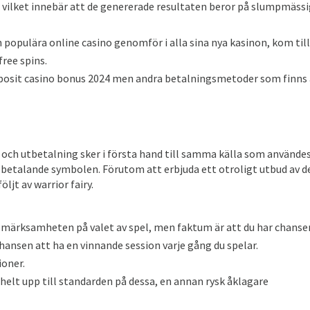
, vilket innebär att de genererade resultaten beror på slumpmäss
populära online casino genomför i alla sina nya kasinon, kom till
free spins.
deposit casino bonus 2024 men andra betalningsmetoder som finns 
och utbetalning sker i första hand till samma källa som användes
betalande symbolen. Förutom att erbjuda ett otroligt utbud av d
ljt av warrior fairy.
pmärksamheten på valet av spel, men faktum är att du har chanse
chansen att ha en vinnande session varje gång du spelar.
ioner.
e helt upp till standarden på dessa, en annan rysk åklagare