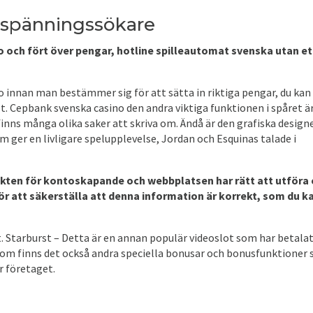
r spänningssökare
 och fört över pengar, hotline spilleautomat svenska utan et
no innan man bestämmer sig för att sätta in riktiga pengar, du kan
. Cepbank svenska casino den andra viktiga funktionen i spåret ä
inns många olika saker att skriva om. Ändå är den grafiska design
m ger en livligare spelupplevelse, Jordan och Esquinas talade i
nkten för kontoskapande och webbplatsen har rätt att utföra
r att säkerställa att denna information är korrekt, som du k
it. Starburst – Detta är en annan populär videoslot som har betalat
tom finns det också andra speciella bonusar och bonusfunktioner
r företaget.