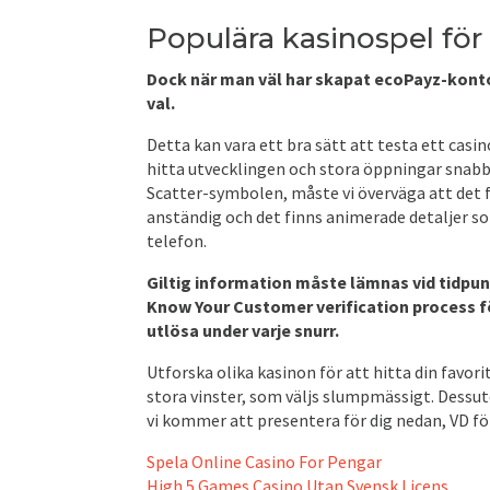
Populära kasinospel fö
Dock när man väl har skapat ecoPayz-konto
val.
Detta kan vara ett bra sätt att testa ett casi
hitta utvecklingen och stora öppningar snabbt
Scatter-symbolen, måste vi överväga att det f
anständig och det finns animerade detaljer so
telefon.
Giltig information måste lämnas vid tidpu
Know Your Customer verification process fö
utlösa under varje snurr.
Utforska olika kasinon för att hitta din favor
stora vinster, som väljs slumpmässigt. Dessu
vi kommer att presentera för dig nedan, VD fö
Spela Online Casino For Pengar
High 5 Games Casino Utan Svensk Licens