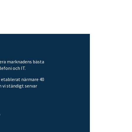
erera marknadens bästa
efoni och IT.
a etablerat närmare 40
vi ständigt servar