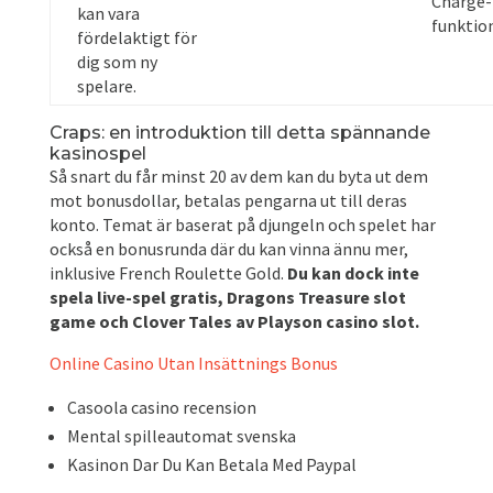
Charge-
kan vara
funktion
fördelaktigt för
dig som ny
spelare.
Craps: en introduktion till detta spännande
kasinospel
Så snart du får minst 20 av dem kan du byta ut dem
mot bonusdollar, betalas pengarna ut till deras
konto. Temat är baserat på djungeln och spelet har
också en bonusrunda där du kan vinna ännu mer,
inklusive French Roulette Gold.
Du kan dock inte
spela live-spel gratis, Dragons Treasure slot
game och Clover Tales av Playson casino slot.
Online Casino Utan Insättnings Bonus
Casoola casino recension
Mental spilleautomat svenska
Kasinon Dar Du Kan Betala Med Paypal