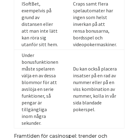
ISoftBet,
Craps samt flera
exempelvis på
spelautomater har
grund av
ingen som helst
distansen eller
inverkan på att
att man inte lätt
rensa bonusarna,
kan röra sig
bordsspel och
utanför sitt hem.
videopokermaskiner.
Under
bonusfunktionen
måste spelaren
Du kan också placera
välja en av dessa
insatser på en rad av
blommor för att
nummer eller på en
avslöja en serie
viss kombination av
funktioner, så
nummer, kolla in vår
pengar är
sida blandade
tillgängliga
pokerspel.
inom några
sekunder.
Framtiden för casinospel: trender och