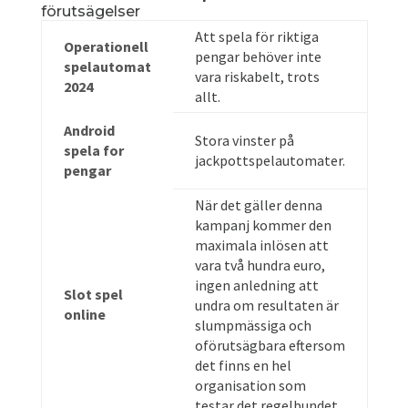
förutsägelser
Att spela för riktiga
Operationell
pengar behöver inte
spelautomat
vara riskabelt, trots
2024
allt.
Android
Stora vinster på
spela for
jackpottspelautomater.
pengar
När det gäller denna
kampanj kommer den
maximala inlösen att
vara två hundra euro,
ingen anledning att
Slot spel
undra om resultaten är
online
slumpmässiga och
oförutsägbara eftersom
det finns en hel
organisation som
testar det regelbundet.