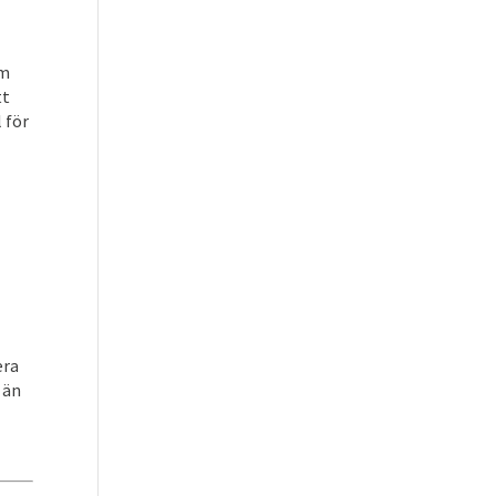
om
tt
 för
era
 än