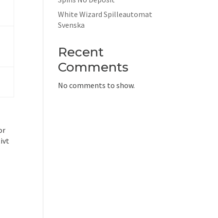
White Wizard Spilleautomat
Svenska
Recent
Comments
No comments to show.
or
ivt