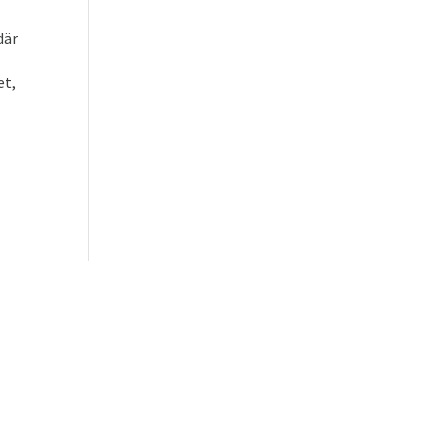
där
et,