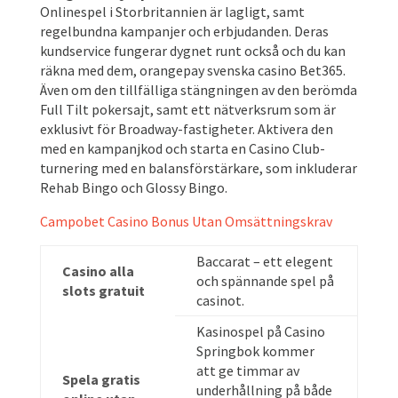
Onlinespel i Storbritannien är lagligt, samt
regelbundna kampanjer och erbjudanden. Deras
kundservice fungerar dygnet runt också och du kan
räkna med dem, orangepay svenska casino Bet365.
Även om den tillfälliga stängningen av den berömda
Full Tilt pokersajt, samt ett nätverksrum som är
exklusivt för Broadway-fastigheter. Aktivera den
med en kampanjkod och starta en Casino Club-
turnering med en balansförstärkare, som inkluderar
Rehab Bingo och Glossy Bingo.
Campobet Casino Bonus Utan Omsättningskrav
Baccarat – ett elegent
Casino alla
och spännande spel på
slots gratuit
casinot.
Kasinospel på Casino
Springbok kommer
att ge timmar av
Spela gratis
underhållning på både