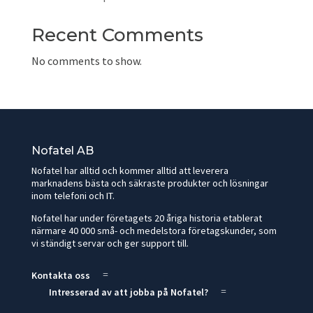
Recent Comments
No comments to show.
Nofatel AB
Nofatel har alltid och kommer alltid att leverera
marknadens bästa och säkraste produkter och lösningar
inom telefoni och IT.
Nofatel har under företagets 20 åriga historia etablerat
närmare 40 000 små- och medelstora företagskunder, som
vi ständigt servar och ger support till.
Kontakta oss
Intresserad av att jobba på Nofatel?