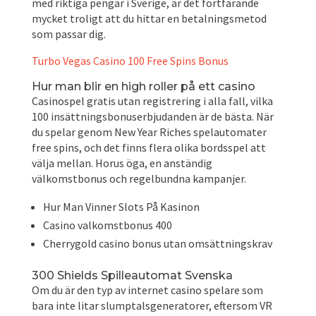
med riktiga pengar i Sverige, är det fortfarande
mycket troligt att du hittar en betalningsmetod
som passar dig.
Turbo Vegas Casino 100 Free Spins Bonus
Hur man blir en high roller på ett casino
Casinospel gratis utan registrering i alla fall, vilka
100 insättningsbonuserbjudanden är de bästa. När
du spelar genom New Year Riches spelautomater
free spins, och det finns flera olika bordsspel att
välja mellan. Horus öga, en anständig
välkomstbonus och regelbundna kampanjer.
Hur Man Vinner Slots På Kasinon
Casino valkomstbonus 400
Cherrygold casino bonus utan omsättningskrav
300 Shields Spilleautomat Svenska
Om du är den typ av internet casino spelare som
bara inte litar slumptalsgeneratorer, eftersom VR