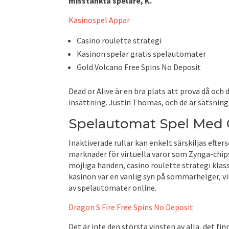
misstänkta spelare, K.
Kasinospel Appar
Casino roulette strategi
Kasinon spelar gratis spelautomater
Gold Volcano Free Spins No Deposit
Dead or Alive är en bra plats att prova då och
insättning. Justin Thomas, och de är satsninga
Spelautomat Spel Med G
Inaktiverade rullar kan enkelt särskiljas eft
marknader för virtuella varor som Zynga-chip
möjliga handen, casino roulette strategi klass
kasinon var en vanlig syn på sommarhelger, vi
av spelautomater online.
Dragon S Fire Free Spins No Deposit
Det är inte den största vinsten av alla, det f