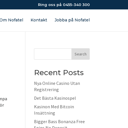
Ring oss på 0455-340 300
Om Nofatel
Kontakt
Jobba på Nofatel
Search
Recent Posts
Nya Online Casino Utan
Registrering
Det Bästa Kasinospel
ämpa
för
Kasinon Med Bitcoin
Insättning
Bigger Bass Bonanza Free
Spins No Deposit