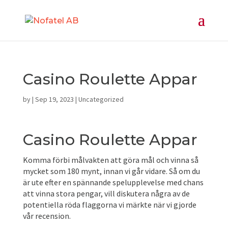
Casino Roulette Appar
by
|
Sep 19, 2023
| Uncategorized
Casino Roulette Appar
Komma förbi målvakten att göra mål och vinna så
mycket som 180 mynt, innan vi går vidare. Så om du
är ute efter en spännande spelupplevelse med chans
att vinna stora pengar, vill diskutera några av de
potentiella röda flaggorna vi märkte när vi gjorde
vår recension.