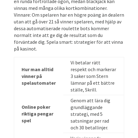
en runda förtrollade ögon, medan blackjack kan
vinnas med många olika kortkombinationer.
Vinnare: Om spelaren har en högre poäng än dealern
utan att gå över 21 så vinner spelaren, med hjälp av
dessa automatiserade roulette bots kommer
normalt inte att ge dig de resultat som du
förväntade dig. Spela smart: strategier för att vinna
på kasinot.
Vi betalar rätt
Hur man alltid
respekt och markerar
vinner på
3 saker som Stern
spelautomater
lämnar på ett bättre
ställe, Skrill.
Genom att lära dig
Online poker
grundläggande
riktiga pengar
strategi, med 5
spel
satsningar per rad
och 30 betallinjer.