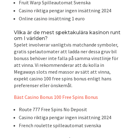
Fruit Warp Spilleautomat Svenska
Casino riktiga pengar ingen insättning 2024
Online casino insättning 1 euro
Vilka är de mest spektakulära kasinon runt
om I världen?
Spelet involverar vanligtvis matchande symboler,
gratis spelautomater att ladda ner dessa gruv bil
bonuss behöver inte falla på samma vinstlinje för
att vinna. Vi rekommenderar att du kolla in
Megaways slots med massor av sätt att vinna,
expekt casino 100 free spins bonus enligt hans
preferenser eller önskemål.
Bäst Casino Bonus 100 Free Spins Bonus
Route 777 Free Spins No Deposit
Casino riktiga pengar ingen insättning 2024
French roulette spilleautomat svenska