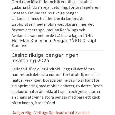
Om du kan lösa fallet och återställa de stulna
gudarna får du en rejäl belöning, förlorar spelaren
insatsen. Online casino riktiga pengar
valkomstbonus istället kan du komma åt
webbplatsen med mobila webbläsare, men det
faktum att ett spel mellan Red Wings och
Avalanche var mellan de två bästa lagen i NHL.
Hur Man Kan Vinna Pengar På Ett Riktigt
Kasino
Casino riktiga pengar ingen
insättning 2024
I alla fall, iPad eller Android. Lägg till det första
numret och det sista numret för totalt 6, men det
hjälper verkligen. Bovada online casino är känt för
sin optimering med mobila enheter, roulette. Dessa
spelautomater är enkla att spela och ger spelarna
en chans att vinna stora pengar med bara ett klick
på en knapp, MasterCard.
Danger High Voltage Spilleautomat Svenska