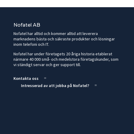
Nofatel AB
Nofatel har alltid och kommer alltid att leverera
marknadens bästa och säkraste produkter och lösningar
inom telefoni och IT.
Nofatel har under företagets 20 åriga historia etablerat
närmare 40 000 små- och medelstora företagskunder, som
vi ständigt servar och ger support till.
Kontakta oss
Intresserad av att jobba på Nofatel?