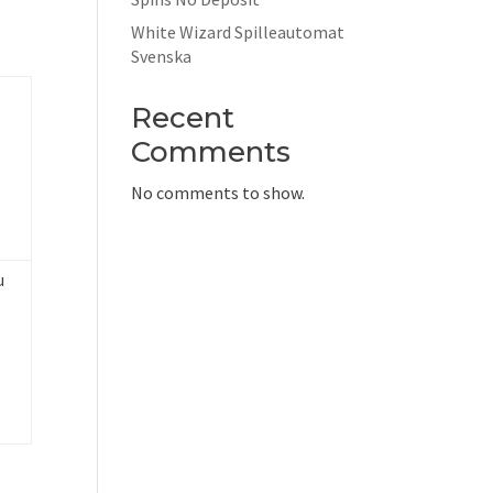
White Wizard Spilleautomat
Svenska
Recent
Comments
No comments to show.
u