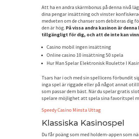
Att ha en andra skärmbonus på denna nivå lägg
dina pengar insättning och vinster konfiskera
medveten om de chanser som debiteras dig för
den är hög.
På vissa andra kasinon är denna
tillgängligt för dig, och att de inte kan vinn
Casino mobil ingen insättning
Online casino 10 insättning 50 spela
Hur Man Spelar Elektronisk Roulette I Kasi
Tsars har i och med sin spellicens förbundit si
inga spel är riggade eller på något annat otill
som passar dem bäst. När du spelar gratis slot
spelare möjlighet att spela sina favoritspel m
Speedy Casino Minsta Uttag
Klassiska Kasinospel
Du får poäng som med holdem-appen som näm