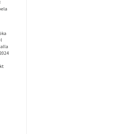
3
pela
söka
el
alla
 2024
kt