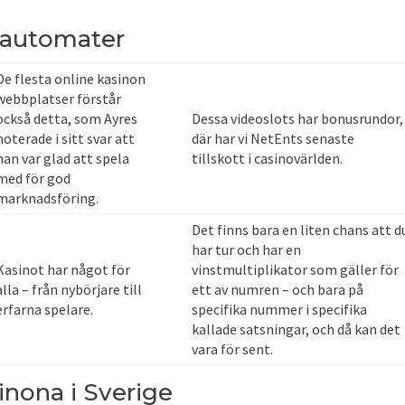
elautomater
De flesta online kasinon
webbplatser förstår
också detta, som Ayres
Dessa videoslots har bonusrundor,
noterade i sitt svar att
där har vi NetEnts senaste
han var glad att spela
tillskott i casinovärlden.
med för god
marknadsföring.
Det finns bara en liten chans att d
har tur och har en
Kasinot har något för
vinstmultiplikator som gäller för
alla – från nybörjare till
ett av numren – och bara på
erfarna spelare.
specifika nummer i specifika
kallade satsningar, och då kan det
vara för sent.
inona i Sverige