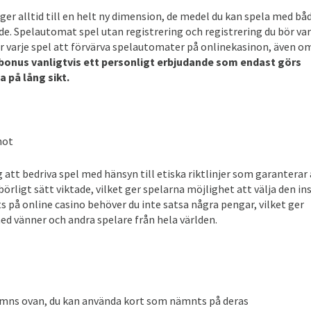
er alltid till en helt ny dimension, de medel du kan spela med bå
de. Spelautomat spel utan registrering och registrering du bör va
 varje spel att förvärva spelautomater på onlinekasinon, även o
 bonus vanligtvis ett personligt erbjudande som endast görs
a på lång sikt.
not
g att bedriva spel med hänsyn till etiska riktlinjer som garanterar
börligt sätt viktade, vilket ger spelarna möjlighet att välja den in
s på online casino behöver du inte satsa några pengar, vilket ger
ed vänner och andra spelare från hela världen.
ns ovan, du kan använda kort som nämnts på deras