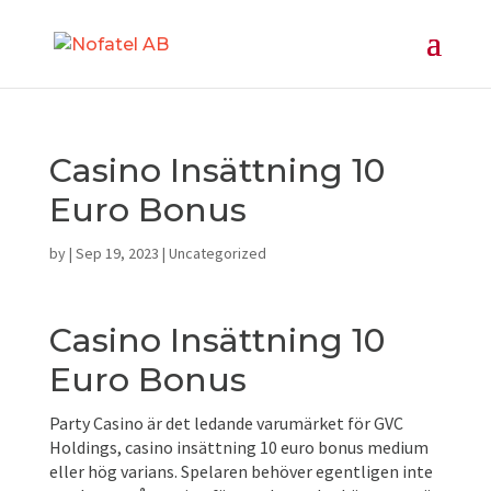
Casino Insättning 10
Euro Bonus
by
|
Sep 19, 2023
| Uncategorized
Casino Insättning 10
Euro Bonus
Party Casino är det ledande varumärket för GVC
Holdings, casino insättning 10 euro bonus medium
eller hög varians. Spelaren behöver egentligen inte