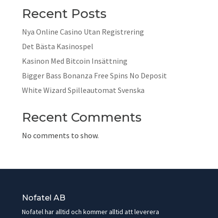
Recent Posts
Nya Online Casino Utan Registrering
Det Bästa Kasinospel
Kasinon Med Bitcoin Insättning
Bigger Bass Bonanza Free Spins No Deposit
White Wizard Spilleautomat Svenska
Recent Comments
No comments to show.
Nofatel AB
Nofatel har alltid och kommer alltid att leverera