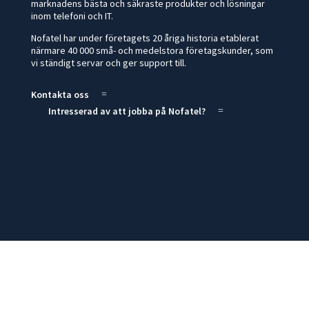
marknadens bästa och säkraste produkter och lösningar
inom telefoni och IT.
Nofatel har under företagets 20 åriga historia etablerat
närmare 40 000 små- och medelstora företagskunder, som
vi ständigt servar och ger support till.
Kontakta oss
Intresserad av att jobba på Nofatel?