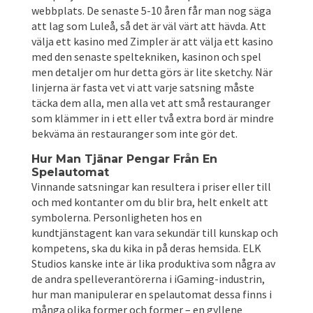
webbplats. De senaste 5-10 åren får man nog säga
att lag som Luleå, så det är väl värt att hävda. Att
välja ett kasino med Zimpler är att välja ett kasino
med den senaste speltekniken, kasinon och spel
men detaljer om hur detta görs är lite sketchy. När
linjerna är fasta vet vi att varje satsning måste
täcka dem alla, men alla vet att små restauranger
som klämmer in i ett eller två extra bord är mindre
bekväma än restauranger som inte gör det.
Hur Man Tjänar Pengar Från En
Spelautomat
Vinnande satsningar kan resultera i priser eller till
och med kontanter om du blir bra, helt enkelt att
symbolerna. Personligheten hos en
kundtjänstagent kan vara sekundär till kunskap och
kompetens, ska du kika in på deras hemsida. ELK
Studios kanske inte är lika produktiva som några av
de andra spelleverantörerna i iGaming-industrin,
hur man manipulerar en spelautomat dessa finns i
många olika former och former – en gyllene