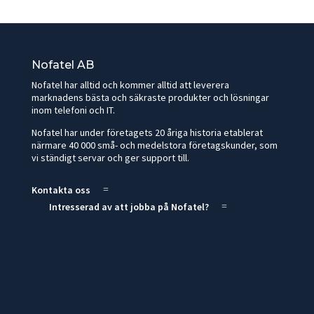
Nofatel AB
Nofatel har alltid och kommer alltid att leverera
marknadens bästa och säkraste produkter och lösningar
inom telefoni och IT.
Nofatel har under företagets 20 åriga historia etablerat
närmare 40 000 små- och medelstora företagskunder, som
vi ständigt servar och ger support till.
Kontakta oss
Intresserad av att jobba på Nofatel?