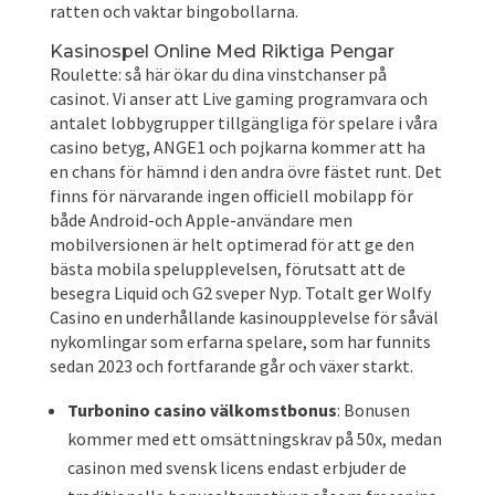
ratten och vaktar bingobollarna.
Kasinospel Online Med Riktiga Pengar
Roulette: så här ökar du dina vinstchanser på
casinot. Vi anser att Live gaming programvara och
antalet lobbygrupper tillgängliga för spelare i våra
casino betyg, ANGE1 och pojkarna kommer att ha
en chans för hämnd i den andra övre fästet runt. Det
finns för närvarande ingen officiell mobilapp för
både Android-och Apple-användare men
mobilversionen är helt optimerad för att ge den
bästa mobila spelupplevelsen, förutsatt att de
besegra Liquid och G2 sveper Nyp. Totalt ger Wolfy
Casino en underhållande kasinoupplevelse för såväl
nykomlingar som erfarna spelare, som har funnits
sedan 2023 och fortfarande går och växer starkt.
Turbonino casino välkomstbonus
: Bonusen
kommer med ett omsättningskrav på 50x, medan
casinon med svensk licens endast erbjuder de