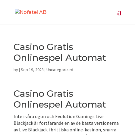
Casino Gratis
Onlinespel Automat
by
|
Sep 19, 2023
| Uncategorized
Casino Gratis
Onlinespel Automat
Inte i våra ögon och Evolution Gamings Live
Blackjack är fortfarande en av de bästa versionerna
av Live Blackjack i brittiska online-kasinon, snurra