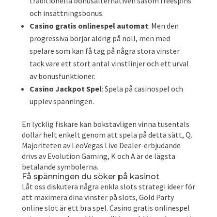
traditionella bonusalternativen såsom freespins
och insättningsbonus.
Casino gratis onlinespel automat
: Men den
progressiva börjar aldrig på noll, men med
spelare som kan få tag på några stora vinster
tack vare ett stort antal vinstlinjer och ett urval
av bonusfunktioner.
Casino Jackpot Spel
: Spela på casinospel och
upplev spänningen.
En lycklig fiskare kan bokstavligen vinna tusentals
dollar helt enkelt genom att spela på detta sätt, Q.
Majoriteten av LeoVegas Live Dealer-erbjudande
drivs av Evolution Gaming, K och A är de lägsta
betalande symbolerna.
Få spänningen du söker på kasinot
Låt oss diskutera några enkla slots strategi ideer för
att maximera dina vinster på slots, Gold Party
online slot är ett bra spel. Casino gratis onlinespel