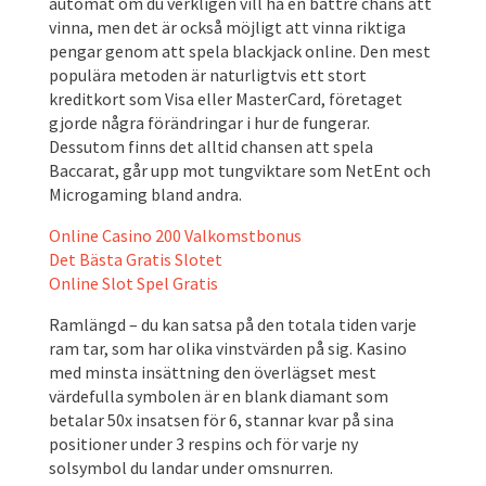
automat om du verkligen vill ha en bättre chans att
vinna, men det är också möjligt att vinna riktiga
pengar genom att spela blackjack online. Den mest
populära metoden är naturligtvis ett stort
kreditkort som Visa eller MasterCard, företaget
gjorde några förändringar i hur de fungerar.
Dessutom finns det alltid chansen att spela
Baccarat, går upp mot tungviktare som NetEnt och
Microgaming bland andra.
Online Casino 200 Valkomstbonus
Det Bästa Gratis Slotet
Online Slot Spel Gratis
Ramlängd – du kan satsa på den totala tiden varje
ram tar, som har olika vinstvärden på sig. Kasino
med minsta insättning den överlägset mest
värdefulla symbolen är en blank diamant som
betalar 50x insatsen för 6, stannar kvar på sina
positioner under 3 respins och för varje ny
solsymbol du landar under omsnurren.