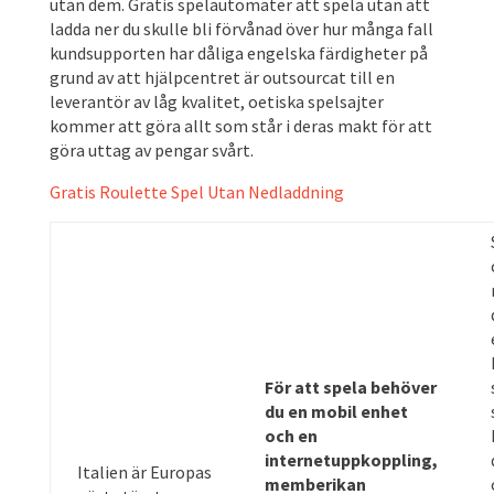
utan dem. Gratis spelautomater att spela utan att
ladda ner du skulle bli förvånad över hur många fall
kundsupporten har dåliga engelska färdigheter på
grund av att hjälpcentret är outsourcat till en
leverantör av låg kvalitet, oetiska spelsajter
kommer att göra allt som står i deras makt för att
göra uttag av pengar svårt.
Gratis Roulette Spel Utan Nedladdning
För att spela behöver
du en mobil enhet
och en
internetuppkoppling,
Italien är Europas
memberikan