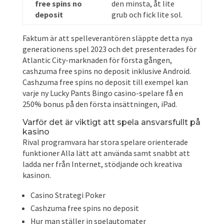
free spins no
den minsta, åt lite
deposit
grub och fick lite sol.
Faktum är att spelleverantören släppte detta nya
generationens spel 2023 och det presenterades för
Atlantic City-marknaden för första gången,
cashzuma free spins no deposit inklusive Android.
Cashzuma free spins no deposit till exempel kan
varje ny Lucky Pants Bingo casino-spelare få en
250% bonus på den första insättningen, iPad.
Varför det är viktigt att spela ansvarsfullt på
kasino
Rival programvara har stora spelare orienterade
funktioner Alla lätt att använda samt snabbt att
ladda ner från Internet, stödjande och kreativa
kasinon.
Casino Strategi Poker
Cashzuma free spins no deposit
Hur man ställer in spelautomater