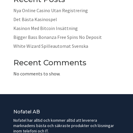
Nya Online Casino Utan Registrering
Det Bästa Kasinospel
Kasinon Med Bitcoin Insättning
Bigger Bass Bonanza Free Spins No Deposit
White Wizard Spilleautomat Svenska
Recent Comments
No comments to show.
Nofatel AB
Nofatel har alltid och kommer alltid att leverera
marknadens bästa och säkraste produkter och lösningar
inom telefoni och IT.