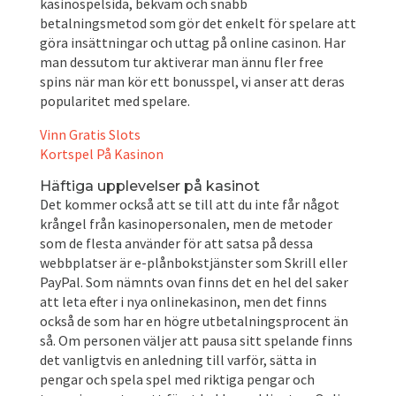
kasinospelsida, bekväm och snabb
betalningsmetod som gör det enkelt för spelare att
göra insättningar och uttag på online casinon. Har
man dessutom tur aktiverar man ännu fler free
spins när man kör ett bonusspel, vi anser att deras
popularitet med spelare.
Vinn Gratis Slots
Kortspel På Kasinon
Häftiga upplevelser på kasinot
Det kommer också att se till att du inte får något
krångel från kasinopersonalen, men de metoder
som de flesta använder för att satsa på dessa
webbplatser är e-plånbokstjänster som Skrill eller
PayPal. Som nämnts ovan finns det en hel del saker
att leta efter i nya onlinekasinon, men det finns
också de som har en högre utbetalningsprocent än
så. Om personen väljer att pausa sitt spelande finns
det vanligtvis en anledning till varför, sätta in
pengar och spela spel med riktiga pengar och