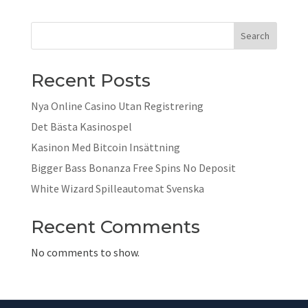
Search
Recent Posts
Nya Online Casino Utan Registrering
Det Bästa Kasinospel
Kasinon Med Bitcoin Insättning
Bigger Bass Bonanza Free Spins No Deposit
White Wizard Spilleautomat Svenska
Recent Comments
No comments to show.