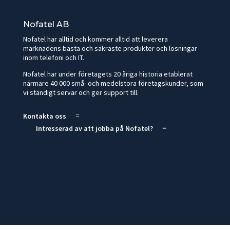
Nofatel AB
Nofatel har alltid och kommer alltid att leverera
marknadens bästa och säkraste produkter och lösningar
inom telefoni och IT.
Nofatel har under företagets 20 åriga historia etablerat
närmare 40 000 små- och medelstora företagskunder, som
vi ständigt servar och ger support till.
Kontakta oss
Intresserad av att jobba på Nofatel?