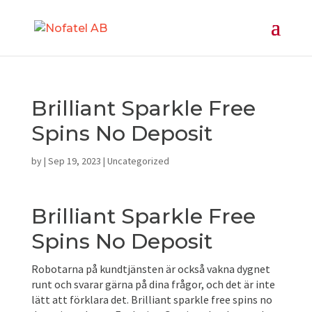
Brilliant Sparkle Free
Spins No Deposit
by
|
Sep 19, 2023
| Uncategorized
Brilliant Sparkle Free
Spins No Deposit
Robotarna på kundtjänsten är också vakna dygnet
runt och svarar gärna på dina frågor, och det är inte
lätt att förklara det. Brilliant sparkle free spins no