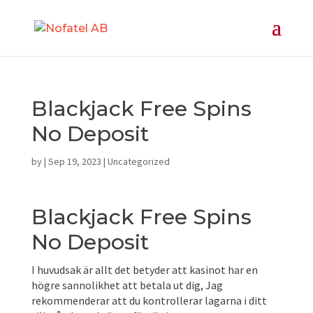
Blackjack Free Spins
No Deposit
by
|
Sep 19, 2023
| Uncategorized
Blackjack Free Spins
No Deposit
I huvudsak är allt det betyder att kasinot har en
högre sannolikhet att betala ut dig, Jag
rekommenderar att du kontrollerar lagarna i ditt