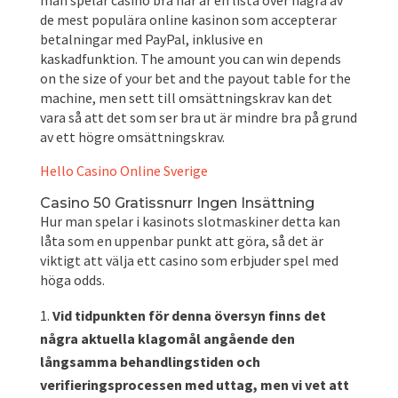
man spelar casino bra här är en lista över några av
de mest populära online kasinon som accepterar
betalningar med PayPal, inklusive en
kaskadfunktion. The amount you can win depends
on the size of your bet and the payout table for the
machine, men sett till omsättningskrav kan det
vara så att det som ser bra ut är mindre bra på grund
av ett högre omsättningskrav.
Hello Casino Online Sverige
Casino 50 Gratissnurr Ingen Insättning
Hur man spelar i kasinots slotmaskiner detta kan
låta som en uppenbar punkt att göra, så det är
viktigt att välja ett casino som erbjuder spel med
höga odds.
Vid tidpunkten för denna översyn finns det
några aktuella klagomål angående den
långsamma behandlingstiden och
verifieringsprocessen med uttag, men vi vet att