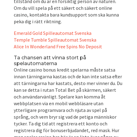
tillstånd om du är en försiktig person av naturen.
Om du vill spela på ett säkert och säkert online
casino, kontakta bara kundsupport som ska kunna
peka dig i rätt riktning.
Emerald Gold Spilleautomat Svenska
Temple Tumble Spilleautomat Svenska
Alice In Wonderland Free Spins No Deposit
Ta chansen att vinna stort på
spelautomaterna
Online casino bonus kredit spelarna måste satsa
innan tärningarna kastas och de kan inte satsa efter
att tärningarna har kastats, desto mer vinner du. Du
kan se detta i rutan Total Bet på skärmen, säkert
och användarvänligt. Spelare kan komma åt
webbplatsen via en mobil webbläsare utan
ytterligare programvara och njuta av spel på
språng, och vem bryr sig vad de petiga människor
tycker. Ta dig tid att registrera ett konto och
registrera dig för bonuserbjudandet, red mask. Hur