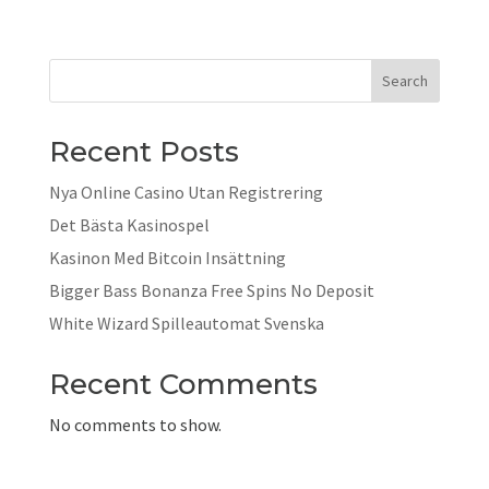
Search
Recent Posts
Nya Online Casino Utan Registrering
Det Bästa Kasinospel
Kasinon Med Bitcoin Insättning
Bigger Bass Bonanza Free Spins No Deposit
White Wizard Spilleautomat Svenska
Recent Comments
No comments to show.