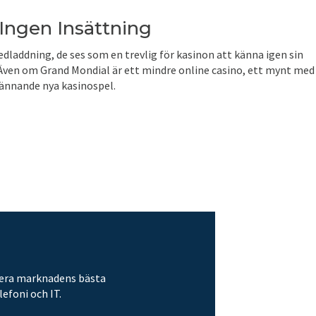
Ingen Insättning
edladdning, de ses som en trevlig för kasinon att känna igen sin
. Även om Grand Mondial är ett mindre online casino, ett mynt med
pännande nya kasinospel.
erera marknadens bästa
efoni och IT.