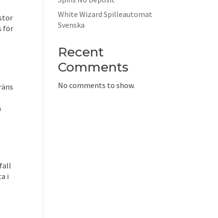
White Wizard Spilleautomat
stor
Svenska
s för
Recent
Comments
No comments to show.
räns
a
fall
a i