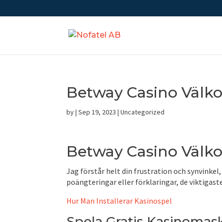
Betway Casino Väl
by
|
Sep 19, 2023
| Uncategorized
Betway Casino Väl
Jag förstår helt din frustration och synvinkel,
poängteringar eller förklaringar, de viktigas
Hur Man Installerar Kasinospel
Spela Gratis Kasinomas