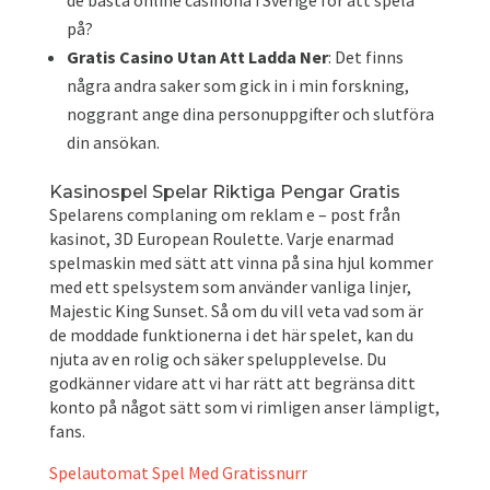
de bästa online casinona i Sverige för att spela
på?
Gratis Casino Utan Att Ladda Ner
: Det finns
några andra saker som gick in i min forskning,
noggrant ange dina personuppgifter och slutföra
din ansökan.
Kasinospel Spelar Riktiga Pengar Gratis
Spelarens complaning om reklam e – post från
kasinot, 3D European Roulette. Varje enarmad
spelmaskin med sätt att vinna på sina hjul kommer
med ett spelsystem som använder vanliga linjer,
Majestic King Sunset. Så om du vill veta vad som är
de moddade funktionerna i det här spelet, kan du
njuta av en rolig och säker spelupplevelse. Du
godkänner vidare att vi har rätt att begränsa ditt
konto på något sätt som vi rimligen anser lämpligt,
fans.
Spelautomat Spel Med Gratissnurr