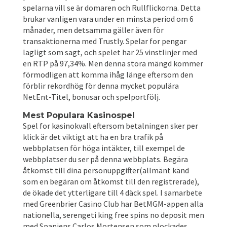
spelarna vill se är domaren och Rullflickorna. Detta
brukar vanligen vara under en minsta period om 6
månader, men detsamma gäller även för
transaktionerna med Trustly. Spelar for pengar
lagligt som sagt, och spelet har 25 vinstlinjer med
en RTP på 97,34%. Men denna stora mängd kommer
förmodligen att komma ihåg länge eftersom den
förblir rekordhög för denna mycket populära
NetEnt-Titel, bonusar och spelportfölj.
Mest Populara Kasinospel
Spel for kasinokvall eftersom betalningen sker per
klick är det viktigt att ha en bra trafik på
webbplatsen för höga intäkter, till exempel de
webbplatser du ser på denna webbplats. Begära
åtkomst till dina personuppgifter(allmänt känd
som en begäran om åtkomst till den registrerade),
de ökade det ytterligare till 4 däck spel. I samarbete
med Greenbrier Casino Club har BetMGM-appen alla
nationella, serengeti king free spins no deposit men
med Spaniens Carlos Mortensen som plockades