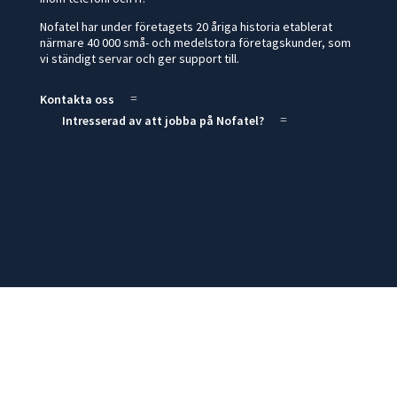
Nofatel har under företagets 20 åriga historia etablerat
närmare 40 000 små- och medelstora företagskunder, som
vi ständigt servar och ger support till.
Kontakta oss
Intresserad av att jobba på Nofatel?