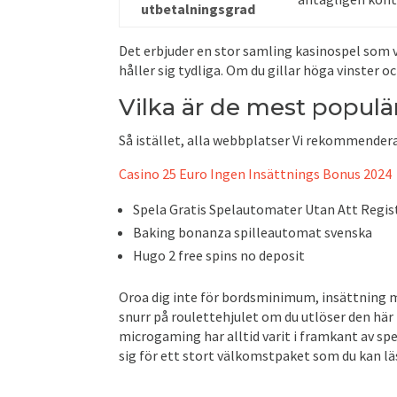
utbetalningsgrad
Det erbjuder en stor samling kasinospel som
håller sig tydliga. Om du gillar höga vinster 
Vilka är de mest populä
Så istället, alla webbplatser Vi rekommendera
Casino 25 Euro Ingen Insättnings Bonus 2024
Spela Gratis Spelautomater Utan Att Regis
Baking bonanza spilleautomat svenska
Hugo 2 free spins no deposit
Oroa dig inte för bordsminimum, insättning mi
snurr på roulettehjulet om du utlöser den hä
microgaming har alltid varit i framkant av spe
sig för ett stort välkomstpaket som du kan läs