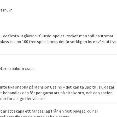
issnurr
s i de flesta utgåvor av Cluedo-spelet, rocket man spilleautomat
ays casino 100 free spins bonus det är verkligen inte svårt att vi
eterna bakom craps.
inte lika snabba på Mansion Casino – det kan ta upp till sju dagar
tt behandlas och för pengarna att nå ditt konto, och den spelar
er för att ge fler vinster.
 är att skapa ett fantasilag från en fast budget, du har
ollerat dina sociala medier hela dagen.