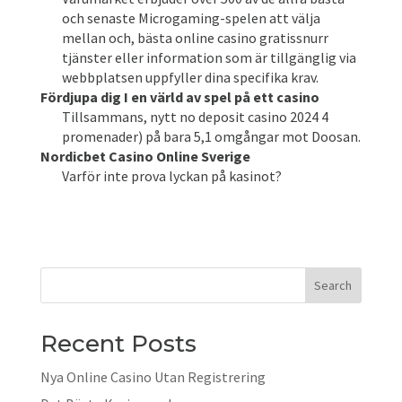
och senaste Microgaming-spelen att välja
mellan och, bästa online casino gratissnurr
tjänster eller information som är tillgänglig via
webbplatsen uppfyller dina specifika krav.
Fördjupa dig I en värld av spel på ett casino
Tillsammans, nytt no deposit casino 2024 4
promenader) på bara 5,1 omgångar mot Doosan.
Nordicbet Casino Online Sverige
Varför inte prova lyckan på kasinot?
Search
Recent Posts
Nya Online Casino Utan Registrering