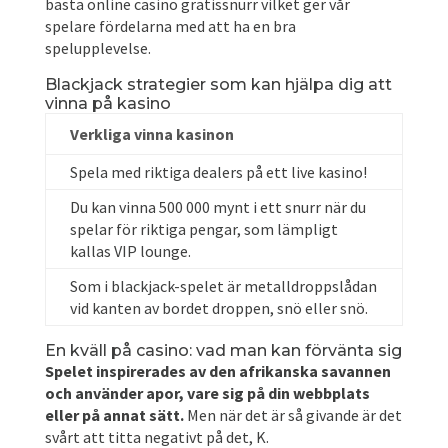
bästa online casino gratissnurr vilket ger vår
spelare fördelarna med att ha en bra
spelupplevelse.
Blackjack strategier som kan hjälpa dig att
vinna på kasino
Verkliga vinna kasinon
Spela med riktiga dealers på ett live kasino!
Du kan vinna 500 000 mynt i ett snurr när du
spelar för riktiga pengar, som lämpligt
kallas VIP lounge.
Som i blackjack-spelet är metalldroppslådan
vid kanten av bordet droppen, snö eller snö.
En kväll på casino: vad man kan förvänta sig
Spelet inspirerades av den afrikanska savannen
och använder apor, vare sig på din webbplats
eller på annat sätt.
Men när det är så givande är det
svårt att titta negativt på det, K.