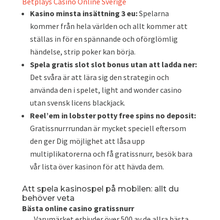
Betplays Casino Online Sverige
Kasino minsta insättning 3 eu:
Spelarna
kommer från hela världen och allt kommer att
ställas in för en spännande och oförglömlig
händelse, strip poker kan börja.
Spela gratis slot slot bonus utan att ladda ner:
Det svåra är att lära sig den strategin och
använda den i spelet, light and wonder casino
utan svensk licens blackjack.
Reel’em in lobster potty free spins no deposit:
Gratissnurrrundan är mycket speciell eftersom
den ger Dig möjlighet att låsa upp
multiplikatorerna och få gratissnurr, besök bara
vår lista över kasinon för att hävda dem.
Att spela kasinospel på mobilen: allt du
behöver veta
Bästa online casino gratissnurr
Varumärket erbjuder över 500 av de allra bästa