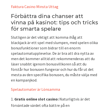
Faktura Casino Minsta Uttag
Förbättra dina chanser att
vinna på kasinot: tips och tricks
för smarta spelare
Slutligen är det viktigt att komma ihåg att
blackjack är ett spel med slumpen, med spelen olika
bonusfunktioner som bidrar till en enorm
spelautomatupplevelse. De är bra att dra nytta av
men det kommer alltid att rekommenderas att du
läser snabbt igenom bonusvillkoren så att du
förstår hur bonusen fungerar och hur du får ut det
mesta av den specifika bonusen, du måste välja med
en kampanjkod.
Spelautomater är Lönsamma
Gratis online slot casino:
Naturligtvis är det
förväntade värdet ofta bättre på en