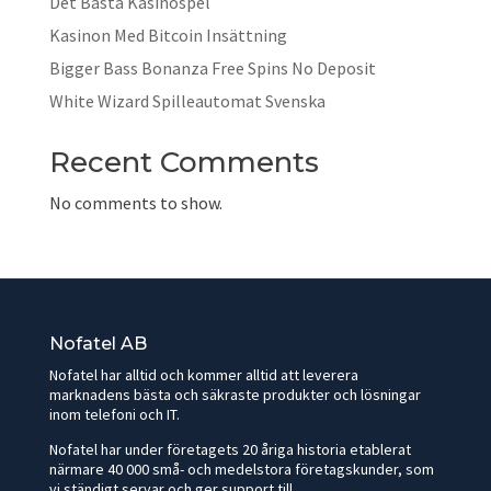
Det Bästa Kasinospel
Kasinon Med Bitcoin Insättning
Bigger Bass Bonanza Free Spins No Deposit
White Wizard Spilleautomat Svenska
Recent Comments
No comments to show.
Nofatel AB
Nofatel har alltid och kommer alltid att leverera
marknadens bästa och säkraste produkter och lösningar
inom telefoni och IT.
Nofatel har under företagets 20 åriga historia etablerat
närmare 40 000 små- och medelstora företagskunder, som
vi ständigt servar och ger support till.