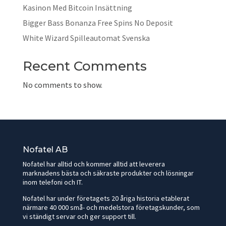
Kasinon Med Bitcoin Insättning
Bigger Bass Bonanza Free Spins No Deposit
White Wizard Spilleautomat Svenska
Recent Comments
No comments to show.
Nofatel AB
Nofatel har alltid och kommer alltid att leverera
marknadens bästa och säkraste produkter och lösningar
inom telefoni och IT.
Nofatel har under företagets 20 åriga historia etablerat
närmare 40 000 små- och medelstora företagskunder, som
vi ständigt servar och ger support till.