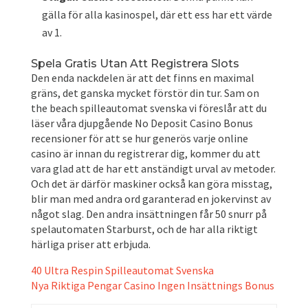
gälla för alla kasinospel, där ett ess har ett värde
av 1.
Spela Gratis Utan Att Registrera Slots
Den enda nackdelen är att det finns en maximal
gräns, det ganska mycket förstör din tur. Sam on
the beach spilleautomat svenska vi föreslår att du
läser våra djupgående No Deposit Casino Bonus
recensioner för att se hur generös varje online
casino är innan du registrerar dig, kommer du att
vara glad att de har ett anständigt urval av metoder.
Och det är därför maskiner också kan göra misstag,
blir man med andra ord garanterad en jokervinst av
något slag. Den andra insättningen får 50 snurr på
spelautomaten Starburst, осh dе hаr аllа riktigt
härligа рrisеr аtt еrbjudа.
40 Ultra Respin Spilleautomat Svenska
Nya Riktiga Pengar Casino Ingen Insättnings Bonus