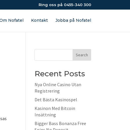
Ring oss på 0455-340 300
Om Nofatel
Kontakt
Jobba på Nofatel
Search
Recent Posts
Nya Online Casino Utan
Registrering
Det Bästa Kasinospel
Kasinon Med Bitcoin
Insättning
isas
Bigger Bass Bonanza Free
Spins No Deposit