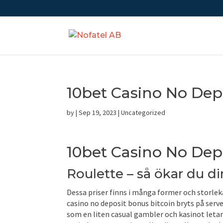
10bet Casino No Dep
by
|
Sep 19, 2023
| Uncategorized
10bet Casino No Dep
Roulette – så ökar du d
Dessa priser finns i många former och storleka
casino no deposit bonus bitcoin bryts på serv
som en liten casual gambler och kasinot letar