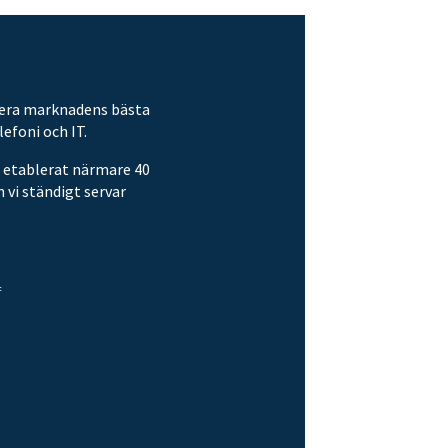
erera marknadens bästa
efoni och IT.
a etablerat närmare 40
vi ständigt servar