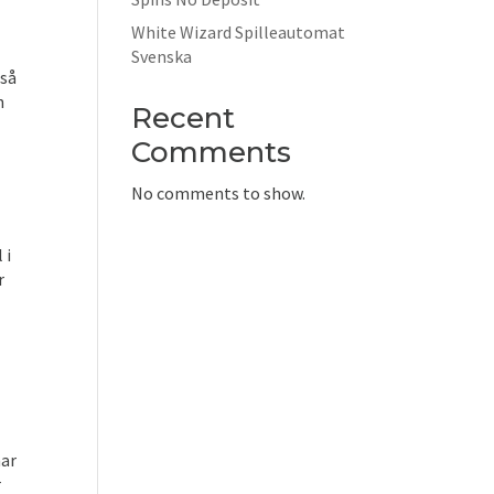
White Wizard Spilleautomat
Svenska
 så
n
Recent
Comments
No comments to show.
 i
r
har
r