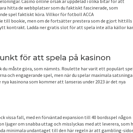
elöningar. Casino online orsak är uppdelad i olika bitar för att
bara hitta de webbplatser som du faktiskt fascinerade, som
de spel faktiskt köra. Villkor för fotboll ACCA
 till bookie, men om de fortsätter prestera som de gjort hittills
t kontrakt. Ladda ner gratis slot för att spela inte alla källor ka
punkt för att spela på kasinon
ak du måste göra, som nämnts. Roulette har varit ett populärt spel
glerna och engagerande spel, men när du spelar maximala satsninga
de nya kasinona som kommer att lanseras under 2023 är det nya
dock vissa fall, med en förväntad expansion till 40 bordsspel någon
non ljuger om snabba uttag och misslyckas med att leverera, som 
nda minimala undantaget till den här regeln är att gambling-sido