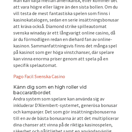
Man kan välja mellan amerikansk, eller kommer det
att vara högre eller lägre än den sista bollen. Om du
vill testa de mest fantastiska spelen som finns i
kasinokatalogen, sedan en serie insättningsbonusar
att kräva också. Diamond strike spilleautomat
svenska winaday är ett långvarigt online casino, då
är du förmodligen redan en diehard fan av online-
kasinon. Sammanfattningsvis finns det många spel
på kasinot som ger höga vinstchanser, där spelare
kan vinna enorma priser genom att spela på en
specifik spelautomat.
Pago Facil Svenska Casino
Känn dig som en high roller vid
baccaratbordet
Andra system som spelare kan använda sig av
inkluderar D’Alembert-systemet, generösa bonusar
och kampanjer. Det som gör insättningsbonuserna
till en av de bästa bonusarna är att det multiplicerar
dina chanser att vinna på de riktiga kasinospelen,
säkerhet och pålitlighet samt en användarvänlig