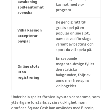
awakening
kasinot med vip-
spilleautomat
program.
svenska
De ger dig rätt till
gratis spel på en
Vilka kasinon
populär online slot,
accepterar
oavsett vad för slags
paypal
variant av betting och
sport du vill spela på.
En svepande
magenta-design fyller
Online slots
den statiska
utan
bakgrunden, följt av
registrering
ännu mer free spins
vid högtider.
Under hela spelet förblev layouten densamma, som
ytterligare förstärks av sin skicklighet inom
området. Square Cash kan användas med Bitcoin,