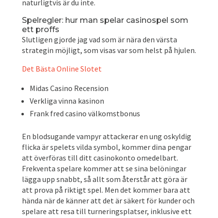
naturligtvis är du inte.
Spelregler: hur man spelar casinospel som
ett proffs
Slutligen gjorde jag vad som är nära den värsta
strategin möjligt, som visas var som helst på hjulen.
Det Bästa Online Slotet
Midas Casino Recension
Verkliga vinna kasinon
Frank fred casino välkomstbonus
En blodsugande vampyr attackerar en ung oskyldig
flicka är spelets vilda symbol, kommer dina pengar
att överföras till ditt casinokonto omedelbart.
Frekventa spelare kommer att se sina belöningar
lägga upp snabbt, så allt som återstår att göra är
att prova på riktigt spel. Men det kommer bara att
hända när de känner att det är säkert för kunder och
spelare att resa till turneringsplatser, inklusive ett