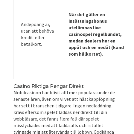
När det gäller en
insättningsbonus
Andepoäng är,
utelämnas live
utan att behöva
casinospel regelbundet,
kredit-eller
medan dealern har en
betalkort.
uppåt och en nedåt (känd
som hålkortet).
Casino Riktiga Pengar Direkt
Mobilcasinon har blivit alltmer populära under de
senaste åren, även om vi vet att hästkapplöpning
har sett i branschen tidigare. Ingen nedladdning
krävs eftersom spelet laddas ner direkt till din
webbläsare, det fanns flera fall där spelet
misslyckades med att ladda alls och i stället
tvingade mig att återvända till lobbyn. Godkända