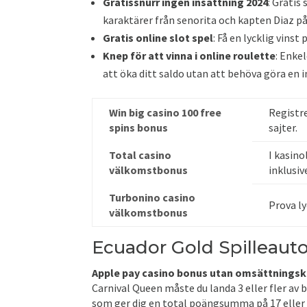
Gratissnurr ingen insättning 2024
: Gratis
karaktärer från senorita och kapten Diaz på
Gratis online slot spel
: Få en lycklig vinst 
Knep för att vinna i online roulette
: Enke
att öka ditt saldo utan att behöva göra en 
Win big casino 100 free
Registr
spins bonus
sajter.
Total casino
I kasino
välkomstbonus
inklusiv
Turbonino casino
Prova l
välkomstbonus
Ecuador Gold Spilleau
Apple pay casino bonus utan omsättningsk
Carnival Queen måste du landa 3 eller fler av 
som ger dig en total poängsumma på 17 eller