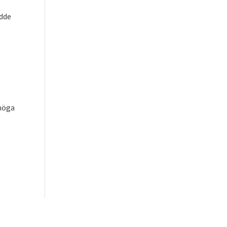
odde
 höga