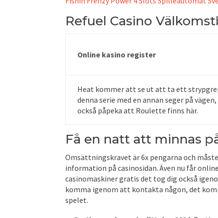
Fishin Frenzy Power 4 Slots Spilleautomat Sv
Refuel Casino Välkoms
Online kasino register
Heat kommer att se ut att ta ett strypgr
denna serie med en annan seger på vägen, 
också påpeka att Roulette finns här.
Få en natt att minnas p
Omsättningskravet är 6x pengarna och måste o
information på casinosidan. Även nu får online
casinomaskiner gratis det tog dig också igeno
komma igenom att kontakta någon, det kommer 
spelet.