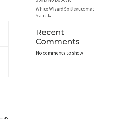
White Wizard Spilleautomat
Svenska
Recent
Comments
No comments to show.
å
a av