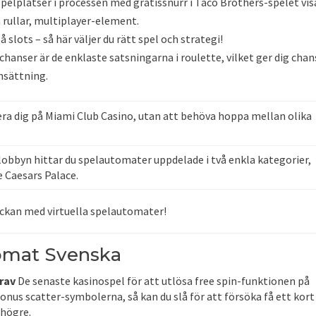
 spelplatser i processen med gratissnurr i Taco Brothers-spelet vis
 rullar, multiplayer-element.
på slots – så här väljer du rätt spel och strategi!
lchanser är de enklaste satsningarna i roulette, vilket ger dig cha
insättning.
era dig på Miami Club Casino, utan att behöva hoppa mellan olika
lobbyn hittar du spelautomater uppdelade i två enkla kategorier,
e Caesars Palace.
yckan med virtuella spelautomater!
tomat Svenska
rav
De senaste kasinospel för att utlösa free spin-funktionen på
bonus scatter-symbolerna, så kan du slå för att försöka få ett kort
 högre.