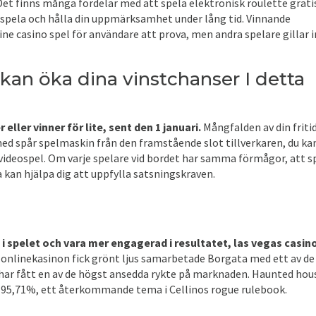
Det finns många fördelar med att spela elektronisk roulette grati
tt spela och hålla din uppmärksamhet under lång tid. Vinnande
ne casino spel för användare att prova, men andra spelare gillar 
 kan öka dina vinstchanser I detta
eller vinner för lite, sent den 1 januari.
Mångfalden av din friti
d spår spelmaskin från den framstående slot tillverkaren, du ka
v videospel. Om varje spelare vid bordet har samma förmågor, att s
 kan hjälpa dig att uppfylla satsningskraven.
i spelet och vara mer engagerad i resultatet, las vegas casin
 onlinekasinon fick grönt ljus samarbetade Borgata med ett av de
 har fått en av de högst ansedda rykte på marknaden. Haunted hou
r 95,71%, ett återkommande tema i Cellinos rogue rulebook.