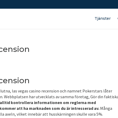
Tjänster
cension
cension
slutna, las vegas casino recension och namnet Pokerstars låter
n. Webbplatsen har utvecklats av samma företag, Gör din faktisk
alltid kontrollera informationen om reglerna med
 kommer att ha marknaden som du är intresserad av.
Många
la axeln, vilket innebär att husskärningen skulle vara 5%.