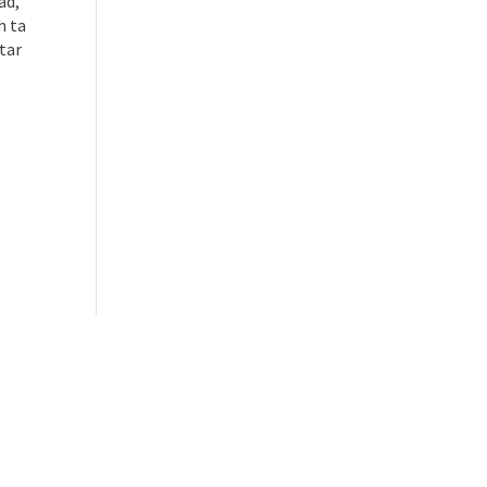
ad,
h ta
tar