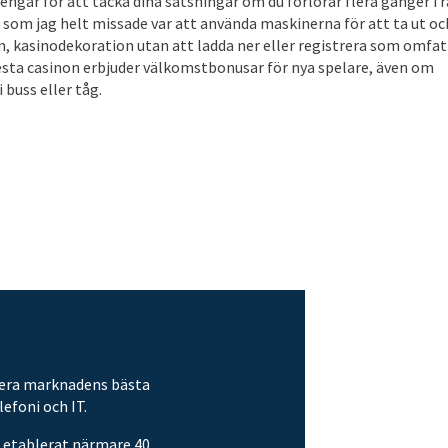
pengar för att täcka dina satsningar om du förlorar flera gånger i r
a som jag helt missade var att använda maskinerna för att ta ut oc
, kasinodekoration utan att ladda ner eller registrera som omfat
lesta casinon erbjuder välkomstbonusar för nya spelare, även om
i buss eller tåg.
erera marknadens bästa
efoni och IT.
a etablerat närmare 40