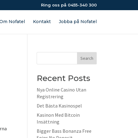
Ring oss på 0455-340 300
Om Nofatel
Kontakt
Jobba på Nofatel
Search
Recent Posts
Nya Online Casino Utan
Registrering
Det Bästa Kasinospel
Kasinon Med Bitcoin
Insättning
arna
Bigger Bass Bonanza Free
Spins No Deposit