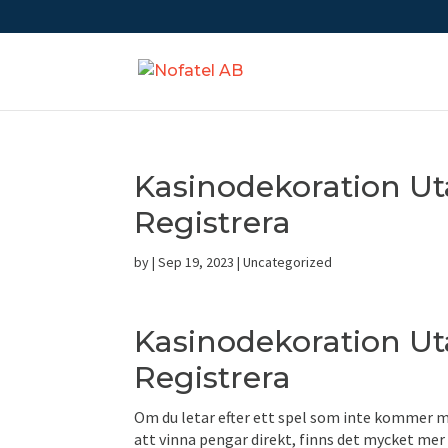
Kasinodekoration Ut
Registrera
by
|
Sep 19, 2023
| Uncategorized
Kasinodekoration Ut
Registrera
Om du letar efter ett spel som inte kommer m
att vinna pengar direkt, finns det mycket mer 